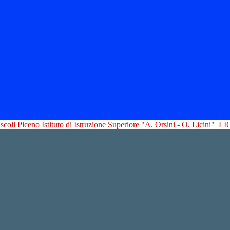
Istituto di Istruzione Superiore "A. Orsini - O. Licini"
LI