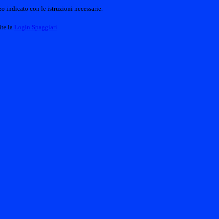
o indicato con le istruzioni necessarie.
ite la
Login Spaggiari