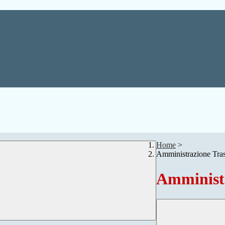
Home
>
Amministrazione Tra
Amministr