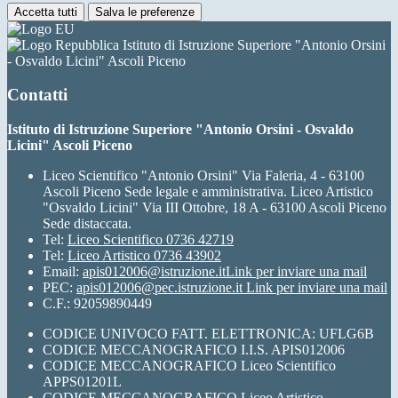
Accetta tutti
Salva le preferenze
Istituto di Istruzione Superiore "Antonio Orsini
- Osvaldo Licini" Ascoli Piceno
Contatti
Istituto di Istruzione Superiore "Antonio Orsini - Osvaldo
Licini" Ascoli Piceno
Liceo Scientifico "Antonio Orsini" Via Faleria, 4 - 63100
Ascoli Piceno Sede legale e amministrativa. Liceo Artistico
"Osvaldo Licini" Via III Ottobre, 18 A - 63100 Ascoli Piceno
Sede distaccata.
Tel:
Liceo Scientifico 0736 42719
Tel:
Liceo Artistico 0736 43902
Email:
apis012006@istruzione.it
Link per inviare una mail
PEC:
apis012006@pec.istruzione.it
Link per inviare una mail
C.F.: 92059890449
CODICE UNIVOCO FATT. ELETTRONICA: UFLG6B
CODICE MECCANOGRAFICO I.I.S. APIS012006
CODICE MECCANOGRAFICO Liceo Scientifico
APPS01201L
CODICE MECCANOGRAFICO Liceo Artistico