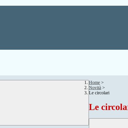
Home
>
Novità
>
Le circolari
Le circola