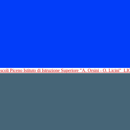
Istituto di Istruzione Superiore "A. Orsini - O. Licini"
LI