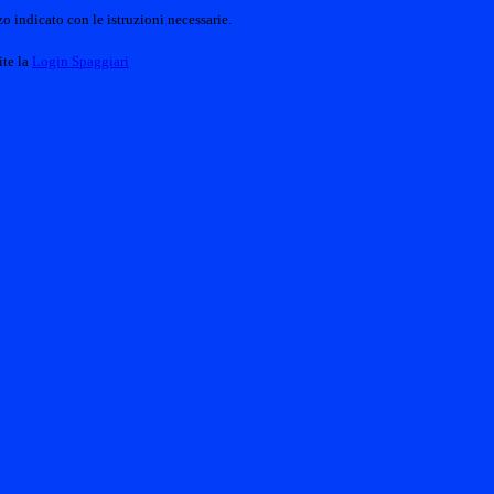
o indicato con le istruzioni necessarie.
ite la
Login Spaggiari