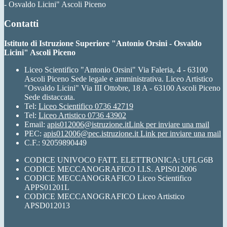
- Osvaldo Licini" Ascoli Piceno
Contatti
Istituto di Istruzione Superiore "Antonio Orsini - Osvaldo
Licini" Ascoli Piceno
Liceo Scientifico "Antonio Orsini" Via Faleria, 4 - 63100
Ascoli Piceno Sede legale e amministrativa. Liceo Artistico
"Osvaldo Licini" Via III Ottobre, 18 A - 63100 Ascoli Piceno
Sede distaccata.
Tel:
Liceo Scientifico 0736 42719
Tel:
Liceo Artistico 0736 43902
Email:
apis012006@istruzione.it
Link per inviare una mail
PEC:
apis012006@pec.istruzione.it
Link per inviare una mail
C.F.: 92059890449
CODICE UNIVOCO FATT. ELETTRONICA: UFLG6B
CODICE MECCANOGRAFICO I.I.S. APIS012006
CODICE MECCANOGRAFICO Liceo Scientifico
APPS01201L
CODICE MECCANOGRAFICO Liceo Artistico
APSD012013