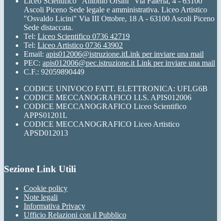
Liceo Scientifico "Antonio Orsini" Via Faleria, 4 - 63100
Ascoli Piceno Sede legale e amministrativa. Liceo Artistico
"Osvaldo Licini" Via III Ottobre, 18 A - 63100 Ascoli Piceno
Sede distaccata.
Tel:
Liceo Scientifico 0736 42719
Tel:
Liceo Artistico 0736 43902
Email:
apis012006@istruzione.it
Link per inviare una mail
PEC:
apis012006@pec.istruzione.it
Link per inviare una mail
C.F.: 92059890449
CODICE UNIVOCO FATT. ELETTRONICA: UFLG6B
CODICE MECCANOGRAFICO I.I.S. APIS012006
CODICE MECCANOGRAFICO Liceo Scientifico
APPS01201L
CODICE MECCANOGRAFICO Liceo Artistico
APSD012013
Sezione Link Utili
Cookie policy
Note legali
Informativa Privacy
Ufficio Relazioni con il Pubblico