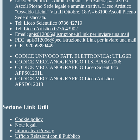
Liceo Scientifico "Antonio Orsini" Via Faleria, 4 - 63100
Ascoli Piceno Sede legale e amministrativa. Liceo Artistico
"Osvaldo Licini" Via III Ottobre, 18 A - 63100 Ascoli Piceno
Sede distaccata.
Tel:
Liceo Scientifico 0736 42719
Tel:
Liceo Artistico 0736 43902
Email:
apis012006@istruzione.it
Link per inviare una mail
PEC:
apis012006@pec.istruzione.it
Link per inviare una mail
C.F.: 92059890449
CODICE UNIVOCO FATT. ELETTRONICA: UFLG6B
CODICE MECCANOGRAFICO I.I.S. APIS012006
CODICE MECCANOGRAFICO Liceo Scientifico
APPS01201L
CODICE MECCANOGRAFICO Liceo Artistico
APSD012013
Sezione Link Utili
Cookie policy
Note legali
Informativa Privacy
Ufficio Relazioni con il Pubblico