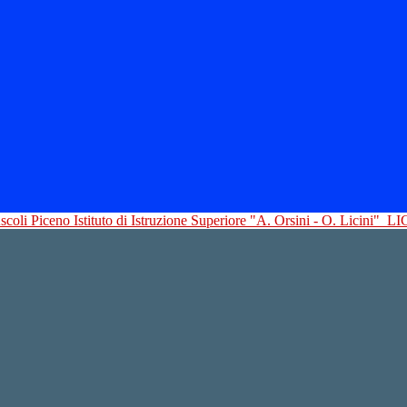
Istituto di Istruzione Superiore "A. Orsini - O. Licini"
LI