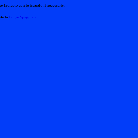
o indicato con le istruzioni necessarie.
ite la
Login Spaggiari