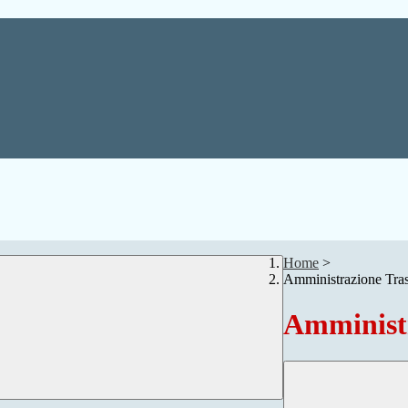
Home
>
Amministrazione Tra
Amministr