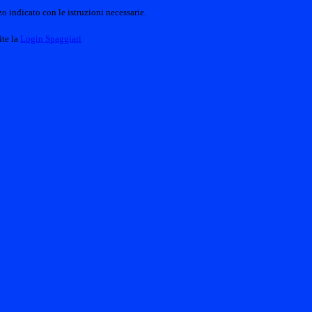
o indicato con le istruzioni necessarie.
ite la
Login Spaggiari