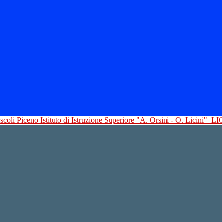
Istituto di Istruzione Superiore "A. Orsini - O. Licini"
LI