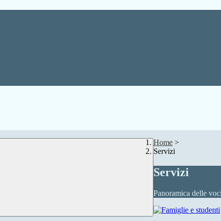
Home
>
Servizi
Servizi
Panoramica delle voc