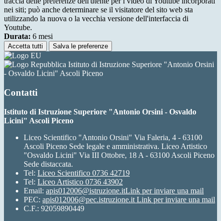
traccia delle preferenze dell'utente per i video di Youtube incorporati
nei siti; può anche determinare se il visitatore del sito web sta
utilizzando la nuova o la vecchia versione dell'interfaccia di
Youtube.
Durata:
6 mesi
Accetta tutti
Salva le preferenze
Istituto di Istruzione Superiore "Antonio Orsini
- Osvaldo Licini" Ascoli Piceno
Contatti
Istituto di Istruzione Superiore "Antonio Orsini - Osvaldo
Licini" Ascoli Piceno
Liceo Scientifico "Antonio Orsini" Via Faleria, 4 - 63100
Ascoli Piceno Sede legale e amministrativa. Liceo Artistico
"Osvaldo Licini" Via III Ottobre, 18 A - 63100 Ascoli Piceno
Sede distaccata.
Tel:
Liceo Scientifico 0736 42719
Tel:
Liceo Artistico 0736 43902
Email:
apis012006@istruzione.it
Link per inviare una mail
PEC:
apis012006@pec.istruzione.it
Link per inviare una mail
C.F.: 92059890449