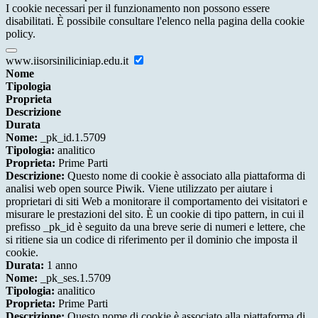
I cookie necessari per il funzionamento non possono essere
disabilitati. È possibile consultare l'elenco nella pagina della cookie
policy.
www.iisorsiniliciniap.edu.it
Nome
Tipologia
Proprieta
Descrizione
Durata
Nome:
_pk_id.1.5709
Tipologia:
analitico
Proprieta:
Prime Parti
Descrizione:
Questo nome di cookie è associato alla piattaforma di
analisi web open source Piwik. Viene utilizzato per aiutare i
proprietari di siti Web a monitorare il comportamento dei visitatori e
misurare le prestazioni del sito. È un cookie di tipo pattern, in cui il
prefisso _pk_id è seguito da una breve serie di numeri e lettere, che
si ritiene sia un codice di riferimento per il dominio che imposta il
cookie.
Durata:
1 anno
Nome:
_pk_ses.1.5709
Tipologia:
analitico
Proprieta:
Prime Parti
Descrizione:
Questo nome di cookie è associato alla piattaforma di