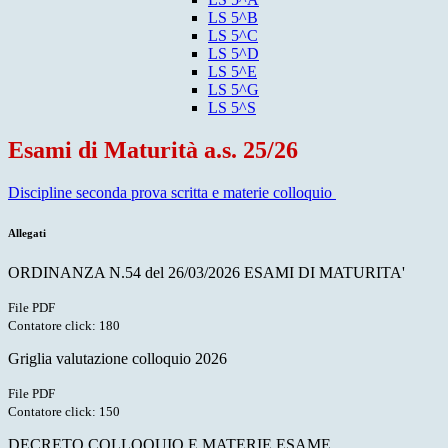
LS 5^B
LS 5^C
LS 5^D
LS 5^E
LS 5^G
LS 5^S
Esami di Maturità a.s. 25/26
Discipline seconda prova scritta e materie colloquio
Allegati
ORDINANZA N.54 del 26/03/2026 ESAMI DI MATURITA'
File PDF
Contatore click: 180
Griglia valutazione colloquio 2026
File PDF
Contatore click: 150
DECRETO COLLOQUIO E MATERIE ESAME