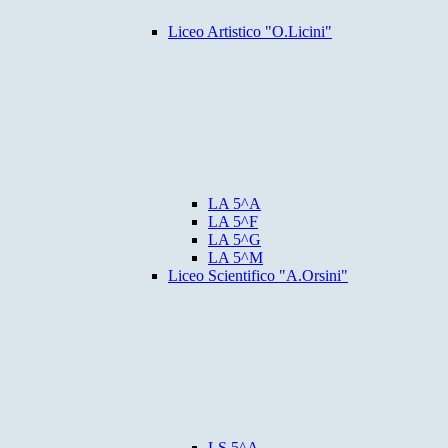
Liceo Artistico "O.Licini"
LA 5^A
LA 5^F
LA 5^G
LA 5^M
Liceo Scientifico "A.Orsini"
LS 5^A