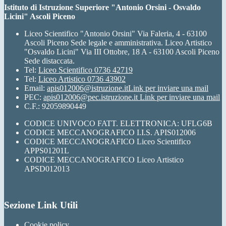
Istituto di Istruzione Superiore "Antonio Orsini - Osvaldo
Licini" Ascoli Piceno
Liceo Scientifico "Antonio Orsini" Via Faleria, 4 - 63100
Ascoli Piceno Sede legale e amministrativa. Liceo Artistico
"Osvaldo Licini" Via III Ottobre, 18 A - 63100 Ascoli Piceno
Sede distaccata.
Tel:
Liceo Scientifico 0736 42719
Tel:
Liceo Artistico 0736 43902
Email:
apis012006@istruzione.it
Link per inviare una mail
PEC:
apis012006@pec.istruzione.it
Link per inviare una mail
C.F.: 92059890449
CODICE UNIVOCO FATT. ELETTRONICA: UFLG6B
CODICE MECCANOGRAFICO I.I.S. APIS012006
CODICE MECCANOGRAFICO Liceo Scientifico
APPS01201L
CODICE MECCANOGRAFICO Liceo Artistico
APSD012013
Sezione Link Utili
Cookie policy