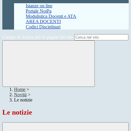
Istanze on line
Portale NoiPa
Modulistica Docenti e ATA
AREA DOCENTI
Codici Disciplinari
Campo di ricerca per le pagine del sito
Home
>
Novità
>
Le notizie
Le notizie