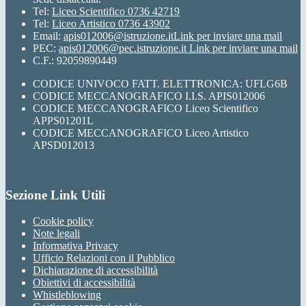
Tel:
Liceo Scientifico 0736 42719
Tel:
Liceo Artistico 0736 43902
Email:
apis012006@istruzione.it
Link per inviare una mail
PEC:
apis012006@pec.istruzione.it
Link per inviare una mail
C.F.: 92059890449
CODICE UNIVOCO FATT. ELETTRONICA: UFLG6B
CODICE MECCANOGRAFICO I.I.S. APIS012006
CODICE MECCANOGRAFICO Liceo Scientifico
APPS01201L
CODICE MECCANOGRAFICO Liceo Artistico
APSD012013
Sezione Link Utili
Cookie policy
Note legali
Informativa Privacy
Ufficio Relazioni con il Pubblico
Dichiarazione di accessibilità
Obiettivi di accessibilità
Whistleblowing