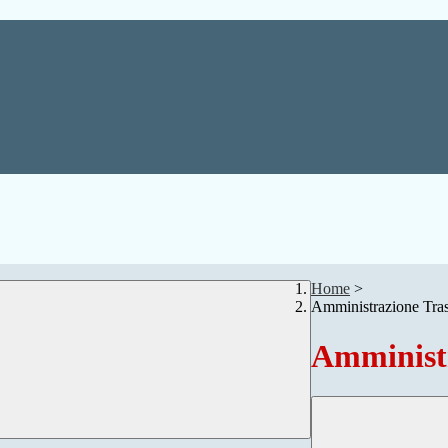
Home
>
Amministrazione Tra
Amministr