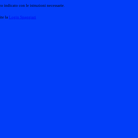
o indicato con le istruzioni necessarie.
ite la
Login Spaggiari