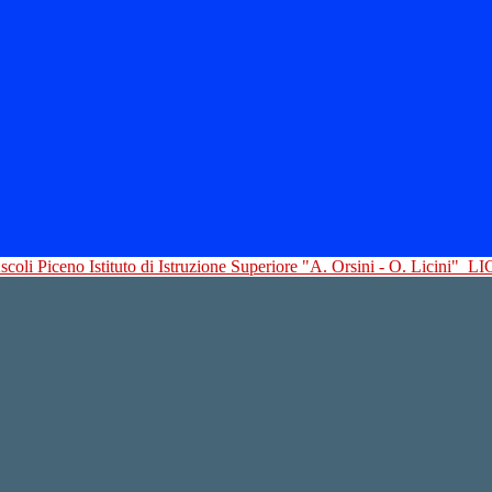
Istituto di Istruzione Superiore "A. Orsini - O. Licini"
LI