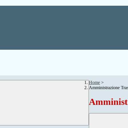
Home
>
Amministrazione Tra
Amministr