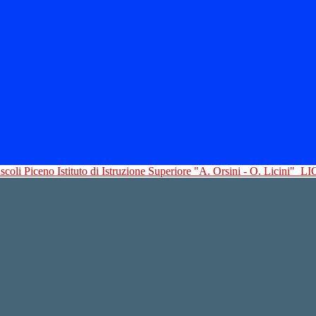
Istituto di Istruzione Superiore "A. Orsini - O. Licini"
LI