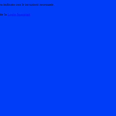
o indicato con le istruzioni necessarie.
ite la
Login Spaggiari