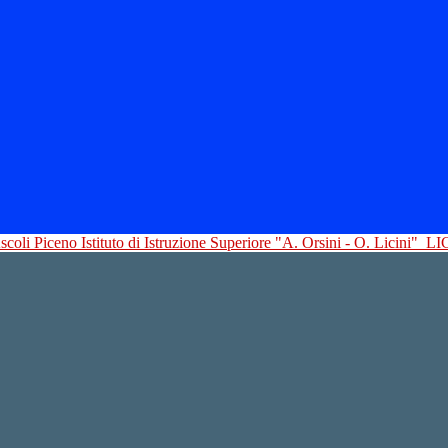
Istituto di Istruzione Superiore "A. Orsini - O. Licini"
LI