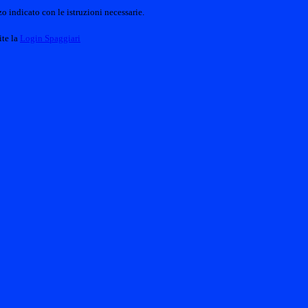
o indicato con le istruzioni necessarie.
ite la
Login Spaggiari