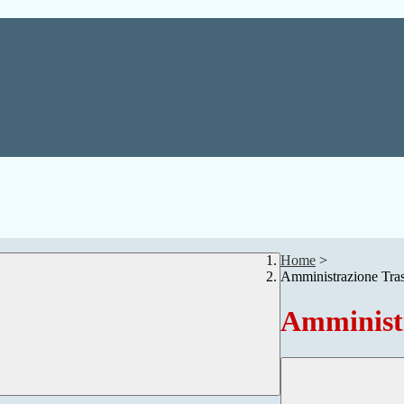
Home
>
Amministrazione Tra
Amministr