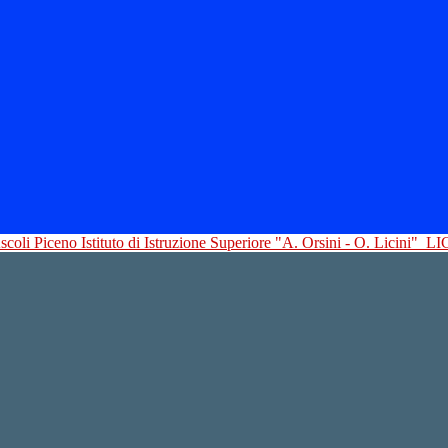
Istituto di Istruzione Superiore "A. Orsini - O. Licini"
LI