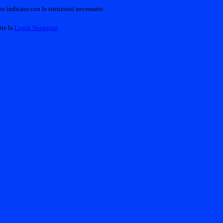
o indicato con le istruzioni necessarie.
ite la
Login Spaggiari