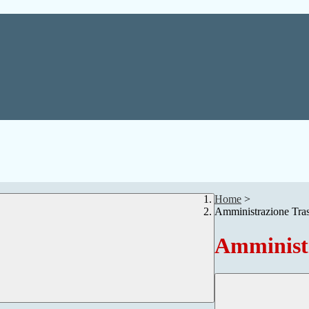
Home
>
Amministrazione Tra
Amministr