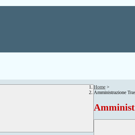
Home
>
Amministrazione Tra
Amministr