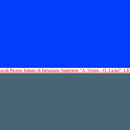
Istituto di Istruzione Superiore "A. Orsini - O. Licini"
LI