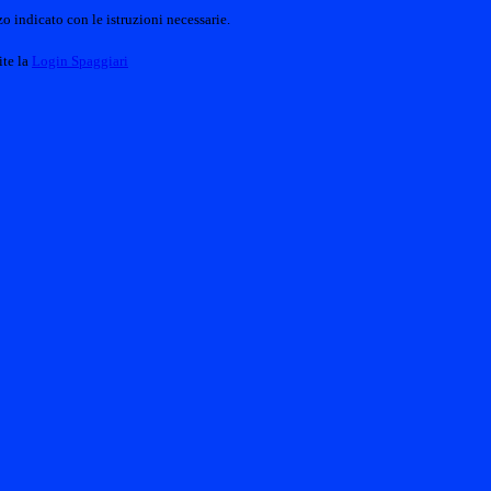
o indicato con le istruzioni necessarie.
ite la
Login Spaggiari