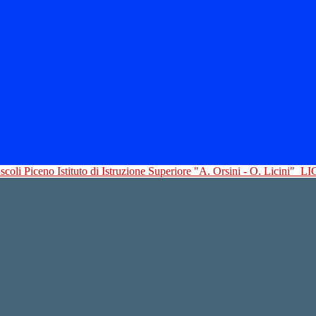
Istituto di Istruzione Superiore "A. Orsini - O. Licini"
LI