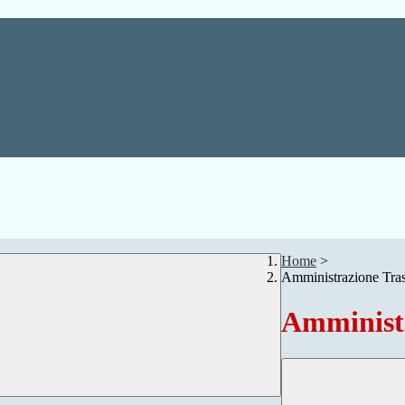
Home
>
Amministrazione Tra
Amministr