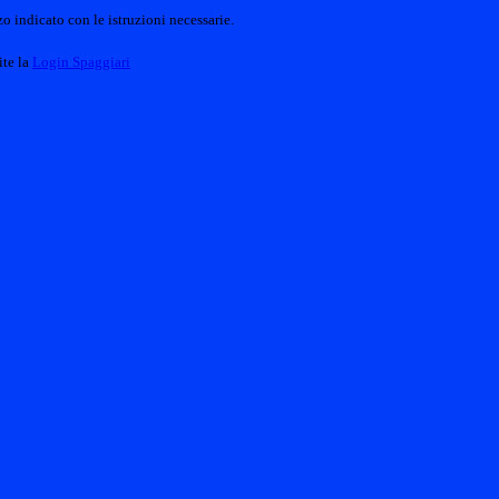
o indicato con le istruzioni necessarie.
ite la
Login Spaggiari