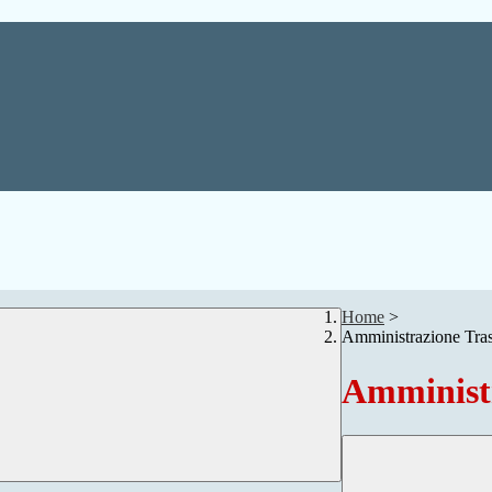
Home
>
Amministrazione Tra
Amministr