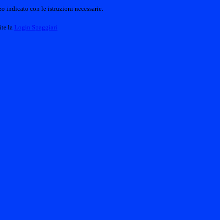
o indicato con le istruzioni necessarie.
ite la
Login Spaggiari