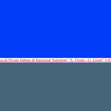
Istituto di Istruzione Superiore "A. Orsini - O. Licini"
LI