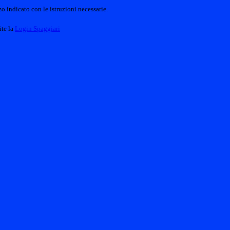
o indicato con le istruzioni necessarie.
ite la
Login Spaggiari