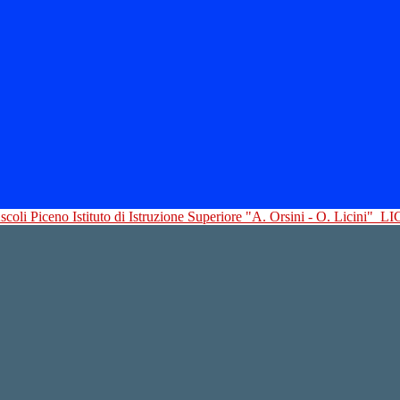
Istituto di Istruzione Superiore "A. Orsini - O. Licini"
LI