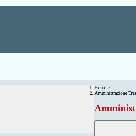
Home
>
Amministrazione Tra
Amministr