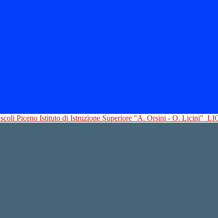
Istituto di Istruzione Superiore "A. Orsini - O. Licini"
LI