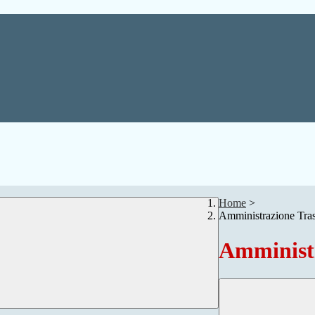
Home
>
Amministrazione Tra
Amministr