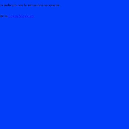
o indicato con le istruzioni necessarie.
ite la
Login Spaggiari