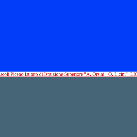
Istituto di Istruzione Superiore "A. Orsini - O. Licini"
LI