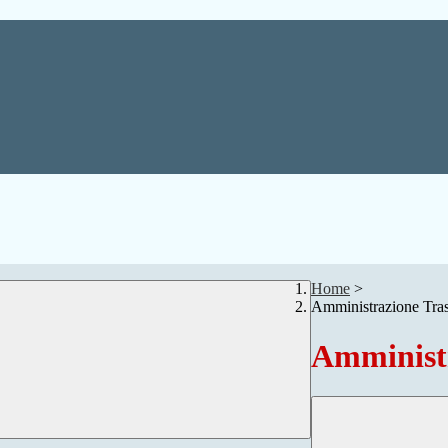
Home
>
Amministrazione Tra
Amministr