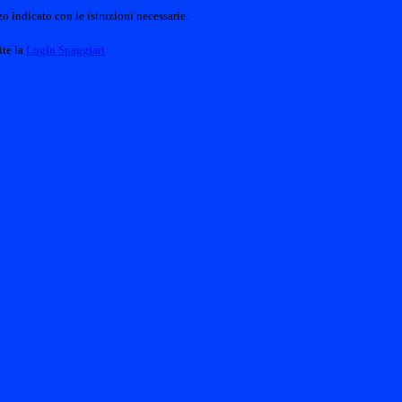
o indicato con le istruzioni necessarie.
ite la
Login Spaggiari