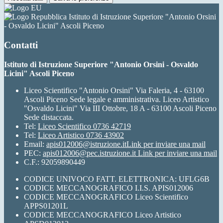
Istituto di Istruzione Superiore "Antonio Orsini
- Osvaldo Licini" Ascoli Piceno
Contatti
Istituto di Istruzione Superiore "Antonio Orsini - Osvaldo
Licini" Ascoli Piceno
Liceo Scientifico "Antonio Orsini" Via Faleria, 4 - 63100
Ascoli Piceno Sede legale e amministrativa. Liceo Artistico
"Osvaldo Licini" Via III Ottobre, 18 A - 63100 Ascoli Piceno
Sede distaccata.
Tel:
Liceo Scientifico 0736 42719
Tel:
Liceo Artistico 0736 43902
Email:
apis012006@istruzione.it
Link per inviare una mail
PEC:
apis012006@pec.istruzione.it
Link per inviare una mail
C.F.: 92059890449
CODICE UNIVOCO FATT. ELETTRONICA: UFLG6B
CODICE MECCANOGRAFICO I.I.S. APIS012006
CODICE MECCANOGRAFICO Liceo Scientifico
APPS01201L
CODICE MECCANOGRAFICO Liceo Artistico