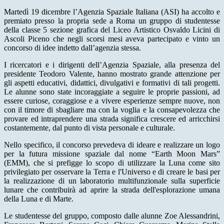
Martedì 19 dicembre l’Agenzia Spaziale Italiana (ASI) ha accolto e
premiato presso la propria sede a Roma un gruppo di studentesse
della classe 5 sezione grafica del Liceo Artistico Osvaldo Licini di
Ascoli Piceno che negli scorsi mesi aveva partecipato e vinto un
concorso di idee indetto dall’agenzia stessa.
I ricercatori e i dirigenti dell’Agenzia Spaziale, alla presenza del
presidente Teodoro Valente, hanno mostrato grande attenzione per
gli aspetti educativi, didattici, divulgativi e formativi di tali progetti.
Le alunne sono state incoraggiate a seguire le proprie passioni, ad
essere curiose, coraggiose e a vivere esperienze sempre nuove, non
con il timore di sbagliare ma con la voglia e la consapevolezza che
provare ed intraprendere una strada significa crescere ed arricchirsi
costantemente, dal punto di vista personale e culturale.
Nello specifico, il concorso prevedeva di ideare e realizzare un logo
per la futura missione spaziale dal nome “Earth Moon Mars”
(EMM), che si prefigge lo scopo di utilizzare la Luna come sito
privilegiato per osservare la Terra e l'Universo e di creare le basi per
la realizzazione di un laboratorio multifunzionale sulla superficie
lunare che contribuirà ad aprire la strada dell'esplorazione umana
della Luna e di Marte.
Le studentesse del gruppo, composto dalle alunne Zoe Alessandrini,