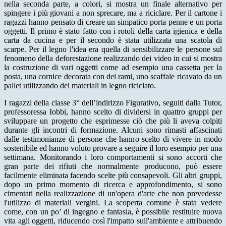
nella seconda parte, a colori, si mostra un finale alternativo per
spingere i più giovani a non sprecare, ma a riciclare. Per il cartone i
ragazzi hanno pensato di creare un simpatico porta penne e un porta
oggetti. Il primo è stato fatto con i rotoli della carta igienica e della
carta da cucina e per il secondo è stata utilizzata una scatola di
scarpe. Per il legno l'idea era quella di sensibilizzare le persone sul
fenomeno della deforestazione realizzando dei video in cui si mostra
la costruzione di vari oggetti come ad esempio una cassetta per la
posta, una cornice decorata con dei rami, uno scaffale ricavato da un
pallet utilizzando dei materiali in legno riciclato.
I ragazzi della classe 3° dell’indirizzo Figurativo, seguiti dalla Tutor,
professoressa Iobbi, hanno scelto di dividersi in quattro gruppi per
sviluppare un progetto che esprimesse ciò che più li aveva colpiti
durante gli incontri di formazione. Alcuni sono rimasti affascinati
dalle testimonianze di persone che hanno scelto di vivere in modo
sostenibile ed hanno voluto provare a seguire il loro esempio per una
settimana. Monitorando i loro comportamenti si sono accorti che
gran parte dei rifiuti che normalmente producono, può essere
facilmente eliminata facendo scelte più consapevoli. Gli altri gruppi,
dopo un primo momento di ricerca e approfondimento, si sono
cimentati nella realizzazione di un'opera d'arte che non prevedesse
l'utilizzo di materiali vergini. La scoperta comune è stata vedere
come, con un po’ di ingegno e fantasia, è possibile restituire nuova
vita agli oggetti, riducendo così l'impatto sull'ambiente e attribuendo