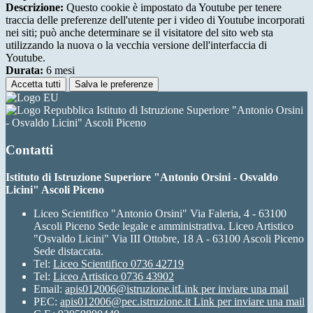
Descrizione:
Questo cookie è impostato da Youtube per tenere
traccia delle preferenze dell'utente per i video di Youtube incorporati
nei siti; può anche determinare se il visitatore del sito web sta
utilizzando la nuova o la vecchia versione dell'interfaccia di
Youtube.
Durata:
6 mesi
Accetta tutti
Salva le preferenze
Istituto di Istruzione Superiore "Antonio Orsini
- Osvaldo Licini" Ascoli Piceno
Contatti
Istituto di Istruzione Superiore "Antonio Orsini - Osvaldo
Licini" Ascoli Piceno
Liceo Scientifico "Antonio Orsini" Via Faleria, 4 - 63100
Ascoli Piceno Sede legale e amministrativa. Liceo Artistico
"Osvaldo Licini" Via III Ottobre, 18 A - 63100 Ascoli Piceno
Sede distaccata.
Tel:
Liceo Scientifico 0736 42719
Tel:
Liceo Artistico 0736 43902
Email:
apis012006@istruzione.it
Link per inviare una mail
PEC:
apis012006@pec.istruzione.it
Link per inviare una mail