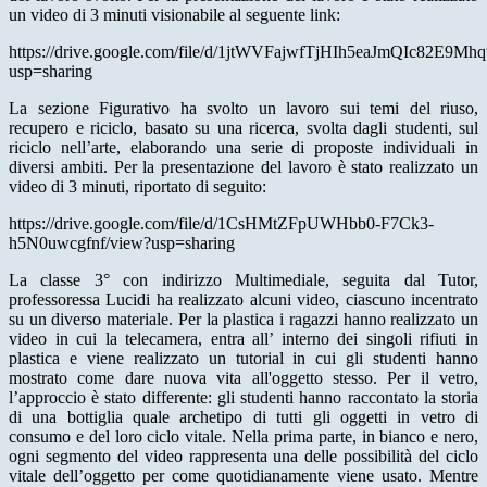
un video di 3 minuti visionabile al seguente link:
https://drive.google.com/file/d/1jtWVFajwfTjHIh5eaJmQIc82E9Mhq
usp=sharing
La sezione Figurativo ha svolto un lavoro sui temi del riuso,
recupero e riciclo, basato su una ricerca, svolta dagli studenti, sul
riciclo nell’arte, elaborando una serie di proposte individuali in
diversi ambiti. Per la presentazione del lavoro è stato realizzato un
video di 3 minuti, riportato di seguito:
https://drive.google.com/file/d/1CsHMtZFpUWHbb0-F7Ck3-
h5N0uwcgfnf/view?usp=sharing
La classe 3° con indirizzo Multimediale, seguita dal Tutor,
professoressa Lucidi ha realizzato alcuni video, ciascuno incentrato
su un diverso materiale. Per la plastica i ragazzi hanno realizzato un
video in cui la telecamera, entra all’ interno dei singoli rifiuti in
plastica e viene realizzato un tutorial in cui gli studenti hanno
mostrato come dare nuova vita all'oggetto stesso. Per il vetro,
l’approccio è stato differente: gli studenti hanno raccontato la storia
di una bottiglia quale archetipo di tutti gli oggetti in vetro di
consumo e del loro ciclo vitale. Nella prima parte, in bianco e nero,
ogni segmento del video rappresenta una delle possibilità del ciclo
vitale dell’oggetto per come quotidianamente viene usato. Mentre