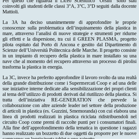
Per quello che riguarda il Liceo Scientifico “Orsini” sono stati
coinvolti gli studenti delle classi 3°A, 3°C, 3°D seguiti dalla docente
Mattioli.
La 3A ha deciso unanimemente di approfondire le proprie
conoscenze sulla problematica dell’inquinamento della plastica in
mare, attraverso l’analisi di nuove strategie e strumenti per ridurne
gli effetti e la dispersione, tra cui il GREEN PLASMA, progetto
pilota ospitato dal Porto di Ancona e gestito dal Dipartimento di
Scienze dell’Università Politecnica delle Marche. Il progetto consiste
in un impianto di recupero della plastica in mare installato su una
nave che al momento del recupero attraverso un processo di pirolisi
trasforma la plastica in energia.
La 3C, invece ha preferito approfondire il lavoro svolto da una realtà
della grande distribuzione come i Supermercati Coop e ad una delle
sue iniziative interne dedicate alla sensibilizzazione dei propri clienti
al tema dell’utilizzo di prodotti derivati dal riutilizzo della plastica. Si
tratta dell’iniziativa RE-GENERATION che prevede la
collaborazione con altre aziende leader nel settore della produzione
di articoli in plastica (es. Guzzini, Smemoranda) con cui elabora una
linea di prodotti realizzati in plastica riciclata ridistribuendoli nel
circuito Coop come premi di raccolte punti per i consumatori finali.
Alla fine dell’approfondimento della tematica in questione i ragazzi
hanno realizzato un bozzetto di due oggetti da proporre per le nuove
campagne: un leggio/porta tablet e uno zainetto.