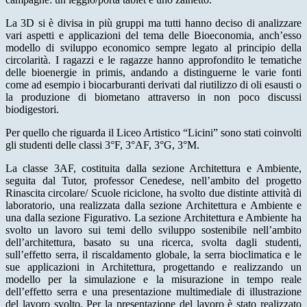
La 3D si è divisa in più gruppi ma tutti hanno deciso di analizzare
vari aspetti e applicazioni del tema delle Bioeconomia, anch’esso
modello di sviluppo economico sempre legato al principio della
circolarità. I ragazzi e le ragazze hanno approfondito le tematiche
delle bioenergie in primis, andando a distinguerne le varie fonti
come ad esempio i biocarburanti derivati dal riutilizzo di oli esausti o
la produzione di biometano attraverso in non poco discussi
biodigestori.
Per quello che riguarda il Liceo Artistico “Licini” sono stati coinvolti
gli studenti delle classi 3°F, 3°AF, 3°G, 3°M.
La classe 3AF, costituita dalla sezione Architettura e Ambiente,
seguita dal Tutor, professor Cenedese, nell’ambito del progetto
Rinascita circolare/ Scuole riciclone, ha svolto due distinte attività di
laboratorio, una realizzata dalla sezione Architettura e Ambiente e
una dalla sezione Figurativo. La sezione Architettura e Ambiente ha
svolto un lavoro sui temi dello sviluppo sostenibile nell’ambito
dell’architettura, basato su una ricerca, svolta dagli studenti,
sull’effetto serra, il riscaldamento globale, la serra bioclimatica e le
sue applicazioni in Architettura, progettando e realizzando un
modello per la simulazione e la misurazione in tempo reale
dell’effetto serra e una presentazione multimediale di illustrazione
del lavoro svolto. Per la presentazione del lavoro è stato realizzato