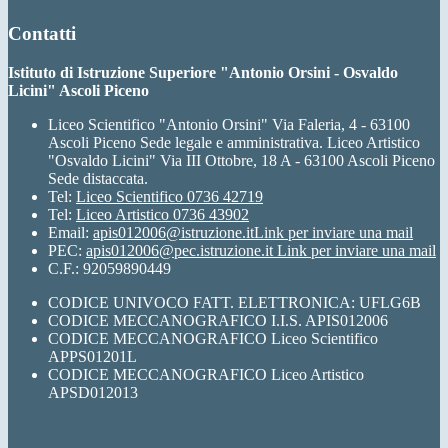
Contatti
Istituto di Istruzione Superiore "Antonio Orsini - Osvaldo
Licini" Ascoli Piceno
Liceo Scientifico "Antonio Orsini" Via Faleria, 4 - 63100
Ascoli Piceno Sede legale e amministrativa. Liceo Artistico
"Osvaldo Licini" Via III Ottobre, 18 A - 63100 Ascoli Piceno
Sede distaccata.
Tel:
Liceo Scientifico 0736 42719
Tel:
Liceo Artistico 0736 43902
Email:
apis012006@istruzione.it
Link per inviare una mail
PEC:
apis012006@pec.istruzione.it
Link per inviare una mail
C.F.: 92059890449
CODICE UNIVOCO FATT. ELETTRONICA: UFLG6B
CODICE MECCANOGRAFICO I.I.S. APIS012006
CODICE MECCANOGRAFICO Liceo Scientifico
APPS01201L
CODICE MECCANOGRAFICO Liceo Artistico
APSD012013