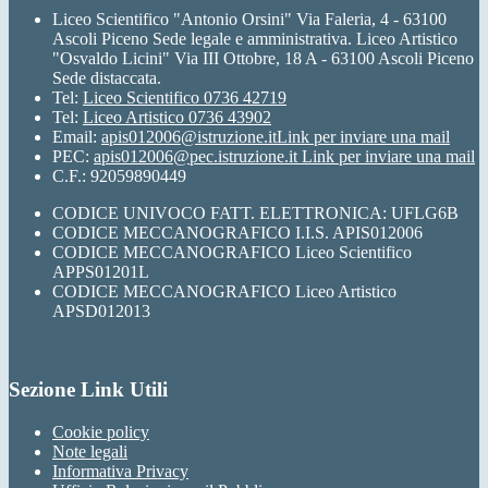
Liceo Scientifico "Antonio Orsini" Via Faleria, 4 - 63100
Ascoli Piceno Sede legale e amministrativa. Liceo Artistico
"Osvaldo Licini" Via III Ottobre, 18 A - 63100 Ascoli Piceno
Sede distaccata.
Tel:
Liceo Scientifico 0736 42719
Tel:
Liceo Artistico 0736 43902
Email:
apis012006@istruzione.it
Link per inviare una mail
PEC:
apis012006@pec.istruzione.it
Link per inviare una mail
C.F.: 92059890449
CODICE UNIVOCO FATT. ELETTRONICA: UFLG6B
CODICE MECCANOGRAFICO I.I.S. APIS012006
CODICE MECCANOGRAFICO Liceo Scientifico
APPS01201L
CODICE MECCANOGRAFICO Liceo Artistico
APSD012013
Sezione Link Utili
Cookie policy
Note legali
Informativa Privacy