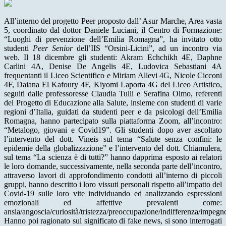
All’interno del progetto Peer proposto dall’ Asur Marche, Area vasta
5, coordinato dal dottor Daniele Luciani, il Centro di Formazione:
“Luoghi di prevenzione dell’Emilia Romagna”, ha invitato otto
studenti
Peer Senior
dell’IIS “Orsini-Licini”, ad un incontro via
web. Il 18 dicembre gli studenti: Akram Echchikh 4E, Daphne
Carlini 4A, Denise De Angelis 4E, Ludovica Sebastiani 4A
frequentanti il Liceo Scientifico e Miriam Allevi 4G, Nicole Cicconi
4F, Daiana El Kafoury 4F, Kiyomi Laporta 4G del Liceo Artistico,
seguiti dalle professoresse Claudia Tulli e Serafina Olmo, referenti
del Progetto di Educazione alla Salute, insieme con studenti di varie
regioni d’Italia, guidati da studenti peer e da psicologi dell’Emilia
Romagna, hanno partecipato sulla piattaforma Zoom, all’incontro:
“Metalogo, giovani e Covid19”. Gli studenti dopo aver ascoltato
l’intervento del dott. Vineis sul tema “Salute senza confini: le
epidemie della globalizzazione” e l’intervento del dott. Chiamulera,
sul tema “La scienza è di tutti?” hanno dapprima esposto ai relatori
le loro domande, successivamente, nella seconda parte dell’incontro,
attraverso lavori di approfondimento condotti all’interno di piccoli
gruppi, hanno descritto i loro vissuti personali rispetto all’impatto del
Covid-19 sulle loro vite individuando ed analizzando espressioni
emozionali ed affettive prevalenti come:
ansia/angoscia/curiosità/tristezza/preoccupazione/indifferenza/impegn
Hanno poi ragionato sul significato di fake news, si sono interrogati