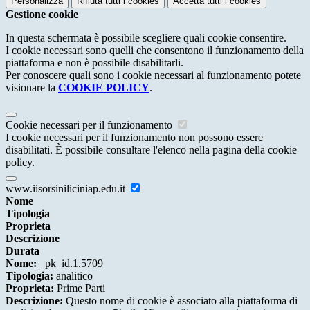
Personalizza
Rifiuta tutti
i cookies
Accetta tutti
i cookies
Gestione cookie
In questa schermata è possibile scegliere quali cookie consentire.
I cookie necessari sono quelli che consentono il funzionamento della
piattaforma e non è possibile disabilitarli.
Per conoscere quali sono i cookie necessari al funzionamento potete
visionare la
COOKIE POLICY
.
Cookie necessari per il funzionamento
I cookie necessari per il funzionamento non possono essere
disabilitati. È possibile consultare l'elenco nella pagina della cookie
policy.
www.iisorsiniliciniap.edu.it
Nome
Tipologia
Proprieta
Descrizione
Durata
Nome:
_pk_id.1.5709
Tipologia:
analitico
Proprieta:
Prime Parti
Descrizione:
Questo nome di cookie è associato alla piattaforma di