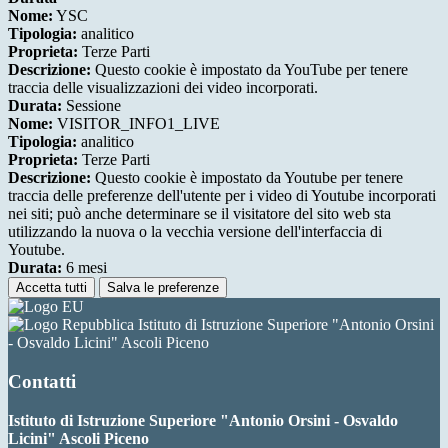
Nome:
YSC
Tipologia:
analitico
Proprieta:
Terze Parti
Descrizione:
Questo cookie è impostato da YouTube per tenere
traccia delle visualizzazioni dei video incorporati.
Durata:
Sessione
Nome:
VISITOR_INFO1_LIVE
Tipologia:
analitico
Proprieta:
Terze Parti
Descrizione:
Questo cookie è impostato da Youtube per tenere
traccia delle preferenze dell'utente per i video di Youtube incorporati
nei siti; può anche determinare se il visitatore del sito web sta
utilizzando la nuova o la vecchia versione dell'interfaccia di
Youtube.
Durata:
6 mesi
Accetta tutti
Salva le preferenze
Istituto di Istruzione Superiore "Antonio Orsini
- Osvaldo Licini" Ascoli Piceno
Contatti
Istituto di Istruzione Superiore "Antonio Orsini - Osvaldo
Licini" Ascoli Piceno