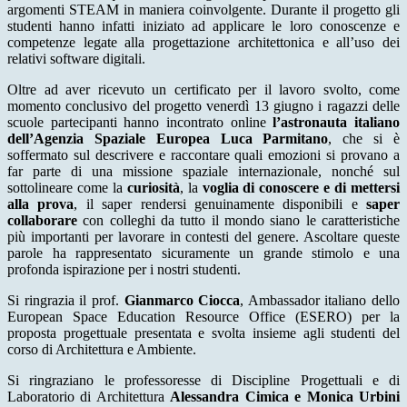
argomenti STEAM in maniera coinvolgente. Durante il progetto gli
studenti hanno infatti iniziato ad applicare le loro conoscenze e
competenze legate alla progettazione architettonica e all’uso dei
relativi software digitali.
Oltre ad aver ricevuto un certificato per il lavoro svolto, come
momento conclusivo del progetto venerdì 13 giugno i ragazzi delle
scuole partecipanti hanno incontrato online
l’astronauta italiano
dell’Agenzia Spaziale Europea Luca Parmitano
, che si è
soffermato sul descrivere e raccontare quali emozioni si provano a
far parte di una missione spaziale internazionale, nonché sul
sottolineare come la
curiosità
, la
voglia di conoscere
e di mettersi
alla prova
, il saper rendersi genuinamente disponibili e
saper
collaborare
con colleghi da tutto il mondo siano le caratteristiche
più importanti per lavorare in contesti del genere. Ascoltare queste
parole ha rappresentato sicuramente un grande stimolo e una
profonda ispirazione per i nostri studenti.
Si ringrazia il prof.
Gianmarco Ciocca
, Ambassador italiano dello
European Space Education Resource Office (ESERO) per la
proposta progettuale presentata e svolta insieme agli studenti del
corso di Architettura e Ambiente.
Si ringraziano le professoresse di Discipline Progettuali e di
Laboratorio di Architettura
Alessandra Cimica e Monica Urbini