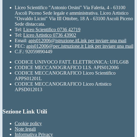
Liceo Scientifico "Antonio Orsini" Via Faleria, 4 - 63100
Ascoli Piceno Sede legale e amministrativa. Liceo Artistico
"Osvaldo Licini" Via III Ottobre, 18 A - 63100 Ascoli Piceno
Sede distaccata.
Tel:
Liceo Scientifico 0736 42719
Tel:
Liceo Artistico 0736 43902
Email:
apis012006@istruzione.it
Link per inviare una mail
PEC:
apis012006@pec.istruzione.it
Link per inviare una mail
C.F.: 92059890449
CODICE UNIVOCO FATT. ELETTRONICA: UFLG6B
CODICE MECCANOGRAFICO I.I.S. APIS012006
CODICE MECCANOGRAFICO Liceo Scientifico
APPS01201L
CODICE MECCANOGRAFICO Liceo Artistico
APSD012013
Sezione Link Utili
Cookie policy
Note legali
Informativa Privacy