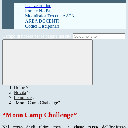
Istanze on line
Portale NoiPa
Modulistica Docenti e ATA
AREA DOCENTI
Codici Disciplinari
Campo di ricerca per le pagine del sito
Home
>
Novità
>
Le notizie
>
“Moon Camp Challenge”
“Moon Camp Challenge”
Nel corso degli ultimi mesi, la
classe terza
dell’indirizzo