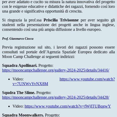
per aver adattato e cucito su misura la natura innovativa del progetto
con le esigenze educative e didattiche dei ragazzi, fornendo così loro
una grande e significativa opportunità di crescita.
Si ringrazia la prof.ssa
Priscilla Trivisonne
per aver seguito gli
studenti nella presentazione dei progetti anche in lingua inglese,
consentendo così una più ampia diffusione a livello europeo.
Prof. Gianmarco Ciocca
Previa registrazione sul sito, i lavori dei ragazzi possono essere
consultati sul portale dell’Agenzia Spaziale Europea dedicato alla
Moon Camp Challenge ai seguenti indirizzi:
Squadra Apollinari.
Progetto:
https://mooncampchallenge.org/gallery-2024-2025/details/34416/
Video:
https://www.youtube.com/watch?
v=7UNWvYvNX8M
Squdra The Slime.
Progetto:
https://mooncampchallenge.org/gallery-2024-2025/details/34428/
Video:
https://www.youtube.com/watch?v=fWjITUBqgwY
Squadra Moonwalkers.
Progetto: