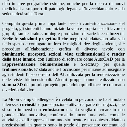
cibo in aree geografiche estreme, nonché per la ricerca di nuovi
medicinali a supporto di patologie legate all’invecchiamento e alla
sedentarietà sulla Terra.
Compiuta questa prima importante fase di contestualizzazione del
progetto, gli studenti hanno iniziato la vera e propria fase di lavoro a
gruppi, tramite brain-storming e produzioni di varie idee e bozzetti.
Scelte le
soluzioni progettuali
che meglio si adattavano alla vita
nello spazio e coniugate tra loro le migliori idee degli studenti, si è
proceduto all’elaborazione grafica di diverse tavole con
planimetrie, prospetti, sezioni, viste tridimensionali e render
della base lunare
, con l'utilizzo di software come AutoCAD per la
rappresentazione bidimensionale
e SketchUp per quella
tridimensionale
. E’ stata anche l’occasione per iniziare ad insegnare
agli studenti l’uso corretto dell’
AI
, utilizzata per la renderizzazione
delle viste tridimensionali. Alcuni gruppi hanno realizzato una
stampa 3D
del proprio progetto, potendolo quindi toccare con mano
e vederlo dal vivo.
La Moon Camp Challenge si è rivelata un percorso che ha stimolato
interesse,
curiosità
e partecipazione attiva da parte dei ragazzi, che
si sono immersi con
entusiasmo
e tanta voglia di creare in una
grande sfida innovativa, confermando ancora una volta come le
attività spaziali rappresentano uno strumento e un contesto didattico
preziosissimi, in quanto sono in grado di presentare contenuti ed