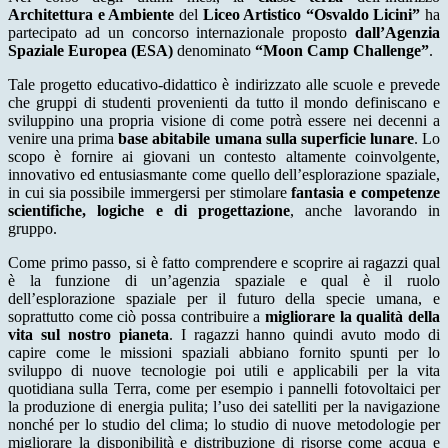
Architettura e Ambiente
del
Liceo Artistico “Osvaldo Licini”
ha
partecipato ad un concorso internazionale proposto
dall’Agenzia
Spaziale Europea (ESA)
denominato
“Moon Camp Challenge”
.
Tale progetto educativo-didattico è indirizzato alle scuole e prevede
che gruppi di studenti provenienti da tutto il mondo definiscano e
sviluppino una propria visione di come potrà essere nei decenni a
venire una prima
base abitabile umana sulla superficie lunare
. Lo
scopo è fornire ai giovani un contesto altamente coinvolgente,
innovativo ed entusiasmante come quello dell’esplorazione spaziale,
in cui sia possibile immergersi per stimolare
fantasia e competenze
scientifiche, logiche e di progettazione
, anche lavorando in
gruppo.
Come primo passo, si è fatto comprendere e scoprire ai ragazzi qual
è la funzione di un’agenzia spaziale e qual è il ruolo
dell’esplorazione spaziale per il futuro della specie umana, e
soprattutto come ciò possa contribuire a
migliorare la qualità della
vita sul nostro pianeta
. I ragazzi hanno quindi avuto modo di
capire come le missioni spaziali abbiano fornito spunti per lo
sviluppo di nuove tecnologie poi utili e applicabili per la vita
quotidiana sulla Terra, come per esempio i pannelli fotovoltaici per
la produzione di energia pulita; l’uso dei satelliti per la navigazione
nonché per lo studio del clima; lo studio di nuove metodologie per
migliorare la disponibilità e distribuzione di risorse come acqua e