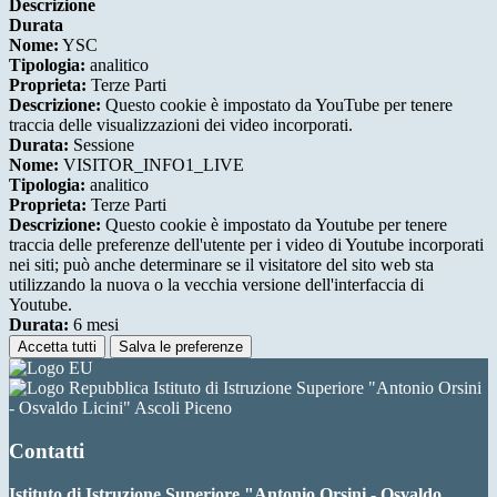
Descrizione
Durata
Nome:
YSC
Tipologia:
analitico
Proprieta:
Terze Parti
Descrizione:
Questo cookie è impostato da YouTube per tenere
traccia delle visualizzazioni dei video incorporati.
Durata:
Sessione
Nome:
VISITOR_INFO1_LIVE
Tipologia:
analitico
Proprieta:
Terze Parti
Descrizione:
Questo cookie è impostato da Youtube per tenere
traccia delle preferenze dell'utente per i video di Youtube incorporati
nei siti; può anche determinare se il visitatore del sito web sta
utilizzando la nuova o la vecchia versione dell'interfaccia di
Youtube.
Durata:
6 mesi
Accetta tutti
Salva le preferenze
Istituto di Istruzione Superiore "Antonio Orsini
- Osvaldo Licini" Ascoli Piceno
Contatti
Istituto di Istruzione Superiore "Antonio Orsini - Osvaldo