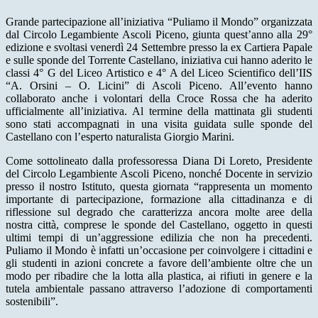
Grande partecipazione all’iniziativa “Puliamo il Mondo” organizzata
dal Circolo Legambiente Ascoli Piceno, giunta quest’anno alla 29°
edizione e svoltasi venerdì 24 Settembre presso la ex Cartiera Papale
e sulle sponde del Torrente Castellano, iniziativa cui hanno aderito le
classi 4° G del Liceo Artistico e 4° A del Liceo Scientifico dell’IIS
“A. Orsini – O. Licini” di Ascoli Piceno. All’evento hanno
collaborato anche i volontari della Croce Rossa che ha aderito
ufficialmente all’iniziativa. Al termine della mattinata gli studenti
sono stati accompagnati in una visita guidata sulle sponde del
Castellano con l’esperto naturalista Giorgio Marini.
Come sottolineato dalla professoressa Diana Di Loreto, Presidente
del Circolo Legambiente Ascoli Piceno, nonché Docente in servizio
presso il nostro Istituto, questa giornata “rappresenta un momento
importante di partecipazione, formazione alla cittadinanza e di
riflessione sul degrado che caratterizza ancora molte aree della
nostra città, comprese le sponde del Castellano, oggetto in questi
ultimi tempi di un’aggressione edilizia che non ha precedenti.
Puliamo il Mondo è infatti un’occasione per coinvolgere i cittadini e
gli studenti in azioni concrete a favore dell’ambiente oltre che un
modo per ribadire che la lotta alla plastica, ai rifiuti in genere e la
tutela ambientale passano attraverso l’adozione di comportamenti
sostenibili”.