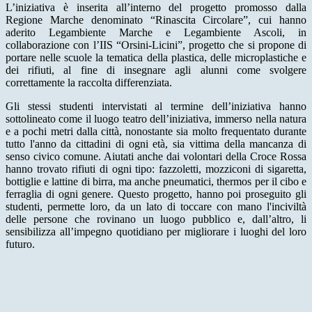
L’iniziativa è inserita all’interno del progetto promosso dalla
Regione Marche denominato “Rinascita Circolare”, cui hanno
aderito Legambiente Marche e Legambiente Ascoli, in
collaborazione con l’IIS “Orsini-Licini”, progetto che si propone di
portare nelle scuole la tematica della plastica, delle microplastiche e
dei rifiuti, al fine di insegnare agli alunni come svolgere
correttamente la raccolta differenziata.
Gli stessi studenti intervistati al termine dell’iniziativa hanno
sottolineato come il luogo teatro dell’iniziativa, immerso nella natura
e a pochi metri dalla città, nonostante sia molto frequentato durante
tutto l'anno da cittadini di ogni età, sia vittima della mancanza di
senso civico comune. Aiutati anche dai volontari della Croce Rossa
hanno trovato rifiuti di ogni tipo: fazzoletti, mozziconi di sigaretta,
bottiglie e lattine di birra, ma anche pneumatici, thermos per il cibo e
ferraglia di ogni genere. Questo progetto, hanno poi proseguito gli
studenti, permette loro, da un lato di toccare con mano l'inciviltà
delle persone che rovinano un luogo pubblico e, dall’altro, li
sensibilizza all’impegno quotidiano per migliorare i luoghi del loro
futuro.