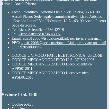
Licini" Ascoli Piceno
Liceo Scientifico "Antonio Orsini" Via Faleria, 4 - 63100
Ascoli Piceno Sede legale e amministrativa. Liceo Artistico
"Osvaldo Licini" Via III Ottobre, 18 A - 63100 Ascoli Piceno
Sede distaccata.
Tel:
Liceo Scientifico 0736 42719
Tel:
Liceo Artistico 0736 43902
Email:
apis012006@istruzione.it
Link per inviare una mail
PEC:
apis012006@pec.istruzione.it
Link per inviare una mail
C.F.: 92059890449
CODICE UNIVOCO FATT. ELETTRONICA: UFLG6B
CODICE MECCANOGRAFICO I.I.S. APIS012006
CODICE MECCANOGRAFICO Liceo Scientifico
APPS01201L
CODICE MECCANOGRAFICO Liceo Artistico
APSD012013
Sezione Link Utili
Cookie policy
Note legali