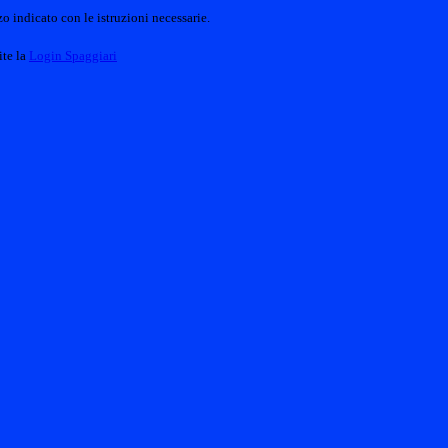
o indicato con le istruzioni necessarie.
ite la
Login Spaggiari