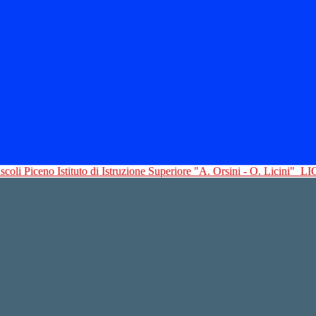
Istituto di Istruzione Superiore "A. Orsini - O. Licini"
LI