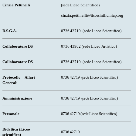
Cinzia Pettinelli
(sede
Liceo
Scientifico)
cinzia.pettinelli@iisorsiniliciniap.org
D.S.G.A.
0736
42719
(sede
Liceo
Scientifico)
Collaboratore
DS
0736
43902
(sede
Liceo
Artistico)
Collaboratore
DS
0736
42719
(sede
Liceo
Scientifico)
Protocollo
–
Affari
0736
42719
(sede
Liceo
Scientifico)
Generali
Amministrazione
0736
42719
(sede
Liceo
Scientifico)
Personale
0736
42719
(sede
Liceo
Scientifico)
Didattica (Liceo
0736
42719
scientifico)