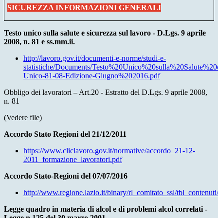
SICUREZZA INFORMAZIONI GENERALI
Testo unico sulla salute e sicurezza sul lavoro - D.Lgs. 9 aprile
2008, n. 81 e ss.mm.ii.
http://lavoro.gov.it/documenti-e-norme/studi-e-
statistiche/Documents/Testo%20Unico%20sulla%20Salute%2
Unico-81-08-Edizione-Giugno%202016.pdf
Obbligo dei lavoratori – Art.20 - Estratto del D.Lgs. 9 aprile 2008,
n. 81
(Vedere file)
Accordo Stato Regioni del 21/12/2011
https://www.cliclavoro.gov.it/normative/accordo_21-12-
2011_formazione_lavoratori.pdf
Accordo Stato-Regioni del 07/07/2016
http://www.regione.lazio.it/binary/rl_comitato_ssl/tbl_
Legge quadro in materia di alcol e di problemi alcol correlati -
Legge n.125 del 30 marzo 2001