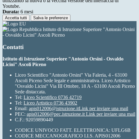
utilizzando la nuova o la vecchia versione dell'interfaccia di
Youtube.
Durata:
6 mesi
Accetta tutti
Salva le preferenze
Istituto di Istruzione Superiore "Antonio Orsini
- Osvaldo Licini" Ascoli Piceno
Contatti
Istituto di Istruzione Superiore "Antonio Orsini - Osvaldo
Licini" Ascoli Piceno
Liceo Scientifico "Antonio Orsini" Via Faleria, 4 - 63100
Ascoli Piceno Sede legale e amministrativa. Liceo Artistico
"Osvaldo Licini" Via III Ottobre, 18 A - 63100 Ascoli Piceno
Sede distaccata.
Tel:
Liceo Scientifico 0736 42719
Tel:
Liceo Artistico 0736 43902
Email:
apis012006@istruzione.it
Link per inviare una mail
PEC:
apis012006@pec.istruzione.it
Link per inviare una mail
C.F.: 92059890449
CODICE UNIVOCO FATT. ELETTRONICA: UFLG6B
CODICE MECCANOGRAFICO I.I.S. APIS012006