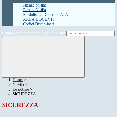
Istanze on line
Portale NoiPa
Modulistica Docenti e ATA
AREA DOCENTI
Codici Disciplinari
Campo di ricerca per le pagine del sito
Home
>
Novità
>
Le notizie
>
SICUREZZA
SICUREZZA