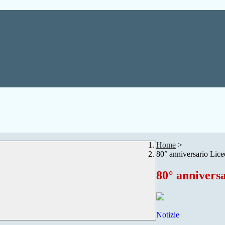
Home
>
80° anniversario Lice
80° anniversa
Notizie