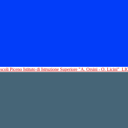
Istituto di Istruzione Superiore "A. Orsini - O. Licini"
LI