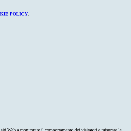
KIE POLICY
.
 siti Web a monitorare il comportamento dei visitatori e misurare le