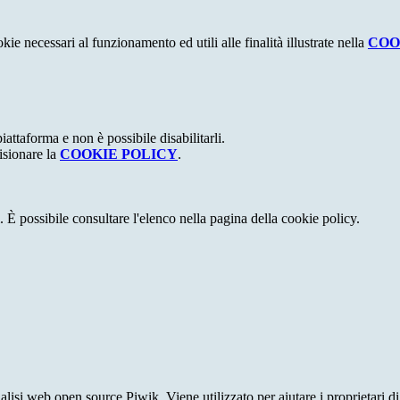
kie necessari al funzionamento ed utili alle finalità illustrate nella
COO
attaforma e non è possibile disabilitarli.
isionare la
COOKIE POLICY
.
 È possibile consultare l'elenco nella pagina della cookie policy.
lisi web open source Piwik. Viene utilizzato per aiutare i proprietari di