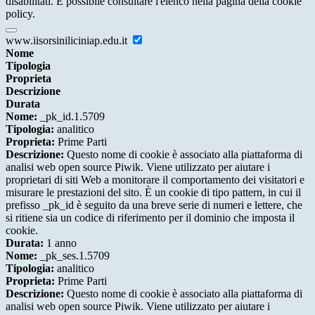
disabilitati. È possibile consultare l'elenco nella pagina della cookie
policy.
www.iisorsiniliciniap.edu.it
Nome
Tipologia
Proprieta
Descrizione
Durata
Nome:
_pk_id.1.5709
Tipologia:
analitico
Proprieta:
Prime Parti
Descrizione:
Questo nome di cookie è associato alla piattaforma di
analisi web open source Piwik. Viene utilizzato per aiutare i
proprietari di siti Web a monitorare il comportamento dei visitatori e
misurare le prestazioni del sito. È un cookie di tipo pattern, in cui il
prefisso _pk_id è seguito da una breve serie di numeri e lettere, che
si ritiene sia un codice di riferimento per il dominio che imposta il
cookie.
Durata:
1 anno
Nome:
_pk_ses.1.5709
Tipologia:
analitico
Proprieta:
Prime Parti
Descrizione:
Questo nome di cookie è associato alla piattaforma di
analisi web open source Piwik. Viene utilizzato per aiutare i