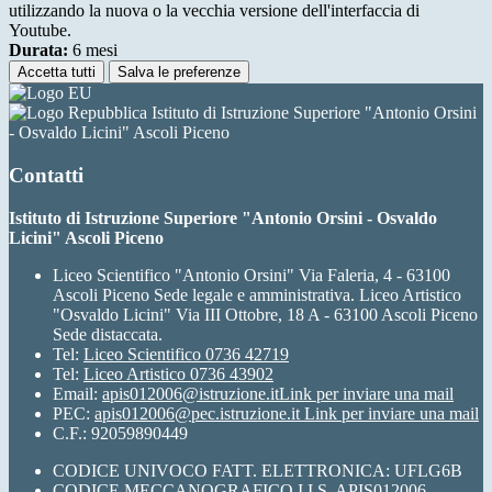
utilizzando la nuova o la vecchia versione dell'interfaccia di
Youtube.
Durata:
6 mesi
Accetta tutti
Salva le preferenze
Istituto di Istruzione Superiore "Antonio Orsini
- Osvaldo Licini" Ascoli Piceno
Contatti
Istituto di Istruzione Superiore "Antonio Orsini - Osvaldo
Licini" Ascoli Piceno
Liceo Scientifico "Antonio Orsini" Via Faleria, 4 - 63100
Ascoli Piceno Sede legale e amministrativa. Liceo Artistico
"Osvaldo Licini" Via III Ottobre, 18 A - 63100 Ascoli Piceno
Sede distaccata.
Tel:
Liceo Scientifico 0736 42719
Tel:
Liceo Artistico 0736 43902
Email:
apis012006@istruzione.it
Link per inviare una mail
PEC:
apis012006@pec.istruzione.it
Link per inviare una mail
C.F.: 92059890449
CODICE UNIVOCO FATT. ELETTRONICA: UFLG6B
CODICE MECCANOGRAFICO I.I.S. APIS012006