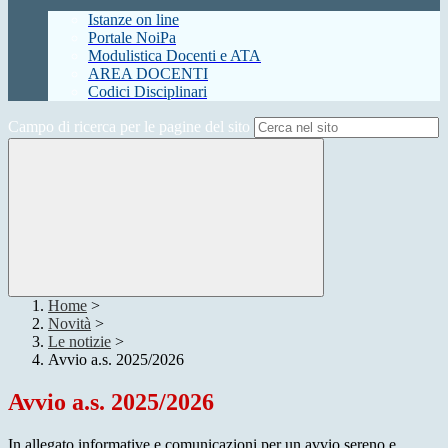
Istanze on line
Portale NoiPa
Modulistica Docenti e ATA
AREA DOCENTI
Codici Disciplinari
Campo di ricerca per le pagine del sito
Home
>
Novità
>
Le notizie
>
Avvio a.s. 2025/2026
Avvio a.s. 2025/2026
In allegato informative e comunicazioni per un avvio sereno e