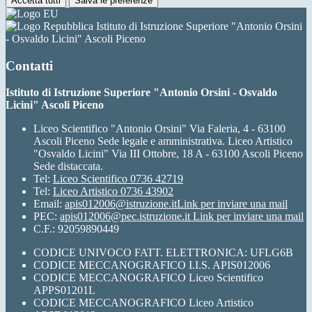
Accetta tutti
Salva le preferenze
Istituto di Istruzione Superiore "Antonio Orsini
- Osvaldo Licini" Ascoli Piceno
Contatti
Istituto di Istruzione Superiore "Antonio Orsini - Osvaldo
Licini" Ascoli Piceno
Liceo Scientifico "Antonio Orsini" Via Faleria, 4 - 63100
Ascoli Piceno Sede legale e amministrativa. Liceo Artistico
"Osvaldo Licini" Via III Ottobre, 18 A - 63100 Ascoli Piceno
Sede distaccata.
Tel:
Liceo Scientifico 0736 42719
Tel:
Liceo Artistico 0736 43902
Email:
apis012006@istruzione.it
Link per inviare una mail
PEC:
apis012006@pec.istruzione.it
Link per inviare una mail
C.F.: 92059890449
CODICE UNIVOCO FATT. ELETTRONICA: UFLG6B
CODICE MECCANOGRAFICO I.I.S. APIS012006
CODICE MECCANOGRAFICO Liceo Scientifico
APPS01201L
CODICE MECCANOGRAFICO Liceo Artistico