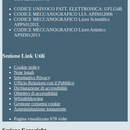
CODICE UNIVOCO FATT. ELETTRONICA: UFLG6B
CODICE MECCANOGRAFICO I.I.S. APIS012006
CODICE MECCANOGRAFICO Liceo Scientifico
APPS01201L
CODICE MECCANOGRAFICO Liceo Artistico
APSD012013
Sezione Link Utili
Cookie policy
Note legali
Informativa Privacy
Ufficio Relazioni con il Pubblico
Dichiarazione di accessibilità
Obiettivi di accessibilità
Whistleblowing
Gestione consensi cookie
Amministrazione trasparente
Pagina visualizzata
978
volte