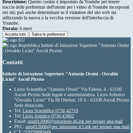
Descrizione:
Questo cookie è impostato da Youtube per tenere
traccia delle preferenze dell'utente per i video di Youtube incorporati
nei siti; può anche determinare se il visitatore del sito web sta
utilizzando la nuova o la vecchia versione dell'interfaccia di
Youtube.
Durata:
6 mesi
Accetta tutti
Salva le preferenze
Istituto di Istruzione Superiore "Antonio Orsini
- Osvaldo Licini" Ascoli Piceno
Contatti
Istituto di Istruzione Superiore "Antonio Orsini - Osvaldo
Licini" Ascoli Piceno
Liceo Scientifico "Antonio Orsini" Via Faleria, 4 - 63100
Ascoli Piceno Sede legale e amministrativa. Liceo Artistico
"Osvaldo Licini" Via III Ottobre, 18 A - 63100 Ascoli Piceno
Sede distaccata.
Tel:
Liceo Scientifico 0736 42719
Tel:
Liceo Artistico 0736 43902
Email:
apis012006@istruzione.it
Link per inviare una mail
PEC:
apis012006@pec.istruzione.it
Link per inviare una mail
C.F.: 92059890449