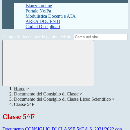
Istanze on line
Portale NoiPa
Modulistica Docenti e ATA
AREA DOCENTI
Codici Disciplinari
Campo di ricerca per le pagine del sito
Home
>
Documento del Consiglio di Classe
>
Documento del Consiglio di Classe Liceo Scientifico
>
Classe 5^F
Classe 5^F
Documento CONSIGLIO DI CLASSE 5^F A.S. 2021/2022 con