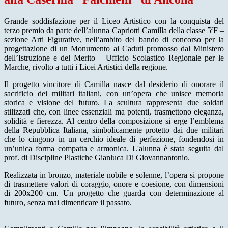
Grande soddisfazione per il Liceo Artistico con la conquista del
terzo premio da parte dell’alunna Capriotti Camilla della classe 5ªF –
sezione Arti Figurative, nell’ambito del bando di concorso per la
progettazione di un Monumento ai Caduti promosso dal Ministero
dell’Istruzione e del Merito – Ufficio Scolastico Regionale per le
Marche, rivolto a tutti i Licei Artistici della regione.
Il progetto vincitore di Camilla nasce dal desiderio di onorare il
sacrificio dei militari italiani, con un’opera che unisce memoria
storica e visione del futuro. La scultura rappresenta due soldati
stilizzati che, con linee essenziali ma potenti, trasmettono eleganza,
solidità e fierezza. Al centro della composizione si erge l’emblema
della Repubblica Italiana, simbolicamente protetto dai due militari
che lo cingono in un cerchio ideale di perfezione, fondendosi in
un’unica forma compatta e armonica. L'alunna è stata seguita dal
prof. di Discipline Plastiche Gianluca Di Giovannantonio.
Realizzata in bronzo, materiale nobile e solenne, l’opera si propone
di trasmettere valori di coraggio, onore e coesione, con dimensioni
di 200x200 cm. Un progetto che guarda con determinazione al
futuro, senza mai dimenticare il passato.