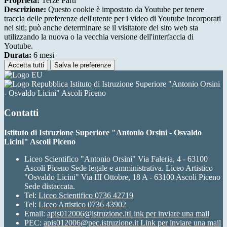
Proprieta:
Terze Parti
Descrizione:
Questo cookie è impostato da Youtube per tenere
traccia delle preferenze dell'utente per i video di Youtube incorporati
nei siti; può anche determinare se il visitatore del sito web sta
utilizzando la nuova o la vecchia versione dell'interfaccia di
Youtube.
Durata:
6 mesi
Accetta tutti
Salva le preferenze
Istituto di Istruzione Superiore "Antonio Orsini
- Osvaldo Licini" Ascoli Piceno
Contatti
Istituto di Istruzione Superiore "Antonio Orsini - Osvaldo
Licini" Ascoli Piceno
Liceo Scientifico "Antonio Orsini" Via Faleria, 4 - 63100
Ascoli Piceno Sede legale e amministrativa. Liceo Artistico
"Osvaldo Licini" Via III Ottobre, 18 A - 63100 Ascoli Piceno
Sede distaccata.
Tel:
Liceo Scientifico 0736 42719
Tel:
Liceo Artistico 0736 43902
Email:
apis012006@istruzione.it
Link per inviare una mail
PEC:
apis012006@pec.istruzione.it
Link per inviare una mail