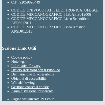
C.F.: 92059890449
CODICE UNIVOCO FATT. ELETTRONICA: UFLG6B
CODICE MECCANOGRAFICO I.I.S. APIS012006
CODICE MECCANOGRAFICO Liceo Scientifico
APPS01201L
CODICE MECCANOGRAFICO Liceo Artistico
APSD012013
Sezione Link Utili
Cookie policy
Note legali
Informativa Privacy
Ufficio Relazioni con il Pubblico
Dichiarazione di accessibilità
Obiettivi di accessibilità
Whistleblowing
Gestione consensi cookie
Amministrazione trasparente
Pagina visualizzata
793
volte