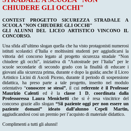
CHIUDERE GLI OCCHI"
CONTEST PROGETTO SICUREZZA STRADALE A
SCUOLA "NON CHIUDERE GLI OCCHI"
GLI ALUNNI DEL LICEO ARTISTICO VINCONO IL
CONCORSO.
Una sfida all’ultimo slogan quella che ha visto protagonisti numerosi
istituti scolastici d’Italia e moltissimi studenti per aggiudicarsi la
vittoria del concorso legato al progetto sicurezza stradale “Non
chiudere gli occhi”, iniziativa di “Autostrade per l’Italia” per le
scuole secondarie di secondo grado con la finalità di educare i
giovani alla sicurezza prima, durante e dopo la guida; anche il Liceo
Artistico Licini di Ascoli Piceno, durante il periodo di sospensione
didattica, ha preso parte a tale progetto, inserito nel modulo
orientativo “
conoscere se stessi”
, il cui
referente è il Professor
Maurizio Calenti
ed è la
classe 1 D
,
coordinata dalla
Professoressa Laura Menichetti
che si è resa vincitrice del
concorso grazie allo slogan
“Sii paziente oggi per non essere un
paziente domani”
ideato dall’alunno Cepeli Martin,
aggiudicandosi cosi un premio per l’acquisto di materiale didattico.
Complimenti a tutti gli alunni!