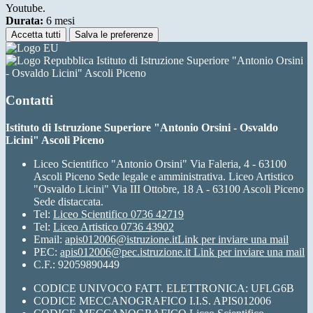
Youtube.
Durata:
6 mesi
Accetta tutti
Salva le preferenze
Istituto di Istruzione Superiore "Antonio Orsini
- Osvaldo Licini" Ascoli Piceno
Contatti
Istituto di Istruzione Superiore "Antonio Orsini - Osvaldo
Licini" Ascoli Piceno
Liceo Scientifico "Antonio Orsini" Via Faleria, 4 - 63100
Ascoli Piceno Sede legale e amministrativa. Liceo Artistico
"Osvaldo Licini" Via III Ottobre, 18 A - 63100 Ascoli Piceno
Sede distaccata.
Tel:
Liceo Scientifico 0736 42719
Tel:
Liceo Artistico 0736 43902
Email:
apis012006@istruzione.it
Link per inviare una mail
PEC:
apis012006@pec.istruzione.it
Link per inviare una mail
C.F.: 92059890449
CODICE UNIVOCO FATT. ELETTRONICA: UFLG6B
CODICE MECCANOGRAFICO I.I.S. APIS012006