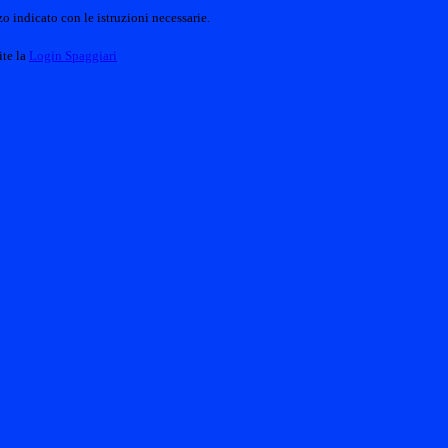
o indicato con le istruzioni necessarie.
ite la
Login Spaggiari