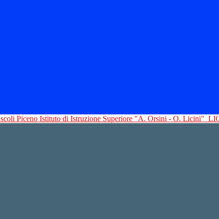
Istituto di Istruzione Superiore "A. Orsini - O. Licini"
LI