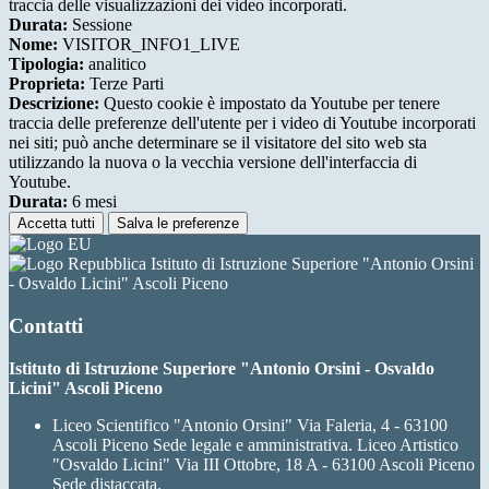
traccia delle visualizzazioni dei video incorporati.
Durata:
Sessione
Nome:
VISITOR_INFO1_LIVE
Tipologia:
analitico
Proprieta:
Terze Parti
Descrizione:
Questo cookie è impostato da Youtube per tenere
traccia delle preferenze dell'utente per i video di Youtube incorporati
nei siti; può anche determinare se il visitatore del sito web sta
utilizzando la nuova o la vecchia versione dell'interfaccia di
Youtube.
Durata:
6 mesi
Accetta tutti
Salva le preferenze
Istituto di Istruzione Superiore "Antonio Orsini
- Osvaldo Licini" Ascoli Piceno
Contatti
Istituto di Istruzione Superiore "Antonio Orsini - Osvaldo
Licini" Ascoli Piceno
Liceo Scientifico "Antonio Orsini" Via Faleria, 4 - 63100
Ascoli Piceno Sede legale e amministrativa. Liceo Artistico
"Osvaldo Licini" Via III Ottobre, 18 A - 63100 Ascoli Piceno
Sede distaccata.