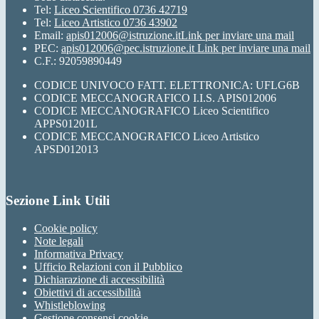
Tel:
Liceo Scientifico 0736 42719
Tel:
Liceo Artistico 0736 43902
Email:
apis012006@istruzione.it
Link per inviare una mail
PEC:
apis012006@pec.istruzione.it
Link per inviare una mail
C.F.: 92059890449
CODICE UNIVOCO FATT. ELETTRONICA: UFLG6B
CODICE MECCANOGRAFICO I.I.S. APIS012006
CODICE MECCANOGRAFICO Liceo Scientifico
APPS01201L
CODICE MECCANOGRAFICO Liceo Artistico
APSD012013
Sezione Link Utili
Cookie policy
Note legali
Informativa Privacy
Ufficio Relazioni con il Pubblico
Dichiarazione di accessibilità
Obiettivi di accessibilità
Whistleblowing
Gestione consensi cookie