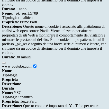
si ritiene sia un codice di riferimento per il dominio che imposta il
cookie.
Durata:
1 anno
Nome:
_pk_ses.1.5709
Tipologia:
analitico
Proprieta:
Prime Parti
Descrizione:
Questo nome di cookie è associato alla piattaforma di
analisi web open source Piwik. Viene utilizzato per aiutare i
proprietari di siti Web a monitorare il comportamento dei visitatori e
misurare le prestazioni del sito. È un cookie di tipo pattern, in cui il
prefisso _pk_ses è seguito da una breve serie di numeri e lettere, che
si ritiene sia un codice di riferimento per il dominio che imposta il
cookie.
Durata:
30 minuti
www.youtube.com
Nome
Tipologia
Proprieta
Descrizione
Durata
Nome:
YSC
Tipologia:
analitico
Proprieta:
Terze Parti
Descrizione:
Questo cookie è impostato da YouTube per tenere