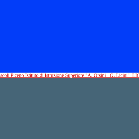
Istituto di Istruzione Superiore "A. Orsini - O. Licini"
LI