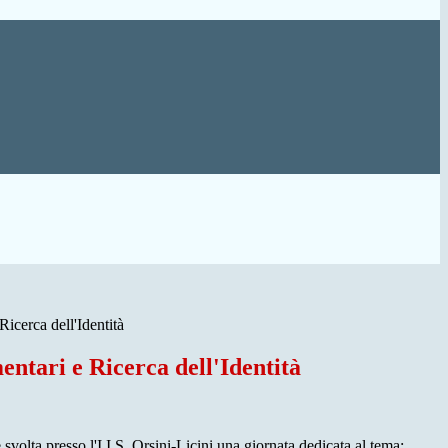
Ricerca dell'Identità
entari e Ricerca dell'Identità
 svolta presso l'I.I.S. Orsini-Licini una giornata dedicata al tema: