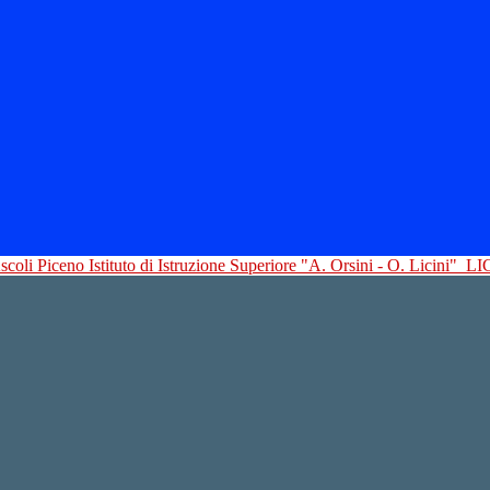
Istituto di Istruzione Superiore "A. Orsini - O. Licini"
LI