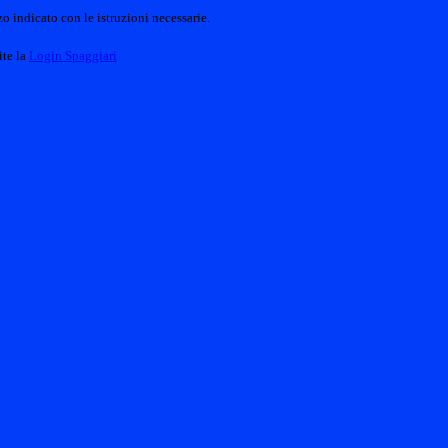
o indicato con le istruzioni necessarie.
ite la
Login Spaggiari