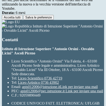
utilizzando la nuova o la vecchia versione dell'interfaccia di
Youtube.
Durata:
6 mesi
Accetta tutti
Salva le preferenze
Istituto di Istruzione Superiore "Antonio Orsini
- Osvaldo Licini" Ascoli Piceno
Contatti
Istituto di Istruzione Superiore "Antonio Orsini - Osvaldo
Licini" Ascoli Piceno
Liceo Scientifico "Antonio Orsini" Via Faleria, 4 - 63100
Ascoli Piceno Sede legale e amministrativa. Liceo Artistico
"Osvaldo Licini" Via III Ottobre, 18 A - 63100 Ascoli Piceno
Sede distaccata.
Tel:
Liceo Scientifico 0736 42719
Tel:
Liceo Artistico 0736 43902
Email:
apis012006@istruzione.it
Link per inviare una mail
PEC:
apis012006@pec.istruzione.it
Link per inviare una mail
C.F.: 92059890449
CODICE UNIVOCO FATT. ELETTRONICA: UFLG6B