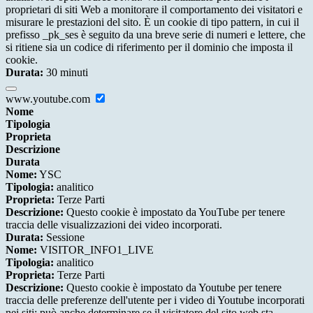
proprietari di siti Web a monitorare il comportamento dei visitatori e
misurare le prestazioni del sito. È un cookie di tipo pattern, in cui il
prefisso _pk_ses è seguito da una breve serie di numeri e lettere, che
si ritiene sia un codice di riferimento per il dominio che imposta il
cookie.
Durata:
30 minuti
www.youtube.com
Nome
Tipologia
Proprieta
Descrizione
Durata
Nome:
YSC
Tipologia:
analitico
Proprieta:
Terze Parti
Descrizione:
Questo cookie è impostato da YouTube per tenere
traccia delle visualizzazioni dei video incorporati.
Durata:
Sessione
Nome:
VISITOR_INFO1_LIVE
Tipologia:
analitico
Proprieta:
Terze Parti
Descrizione:
Questo cookie è impostato da Youtube per tenere
traccia delle preferenze dell'utente per i video di Youtube incorporati
nei siti; può anche determinare se il visitatore del sito web sta