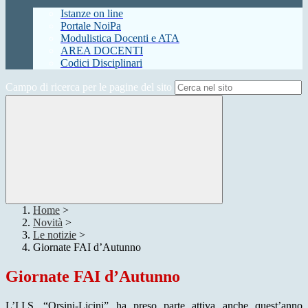
Istanze on line
Portale NoiPa
Modulistica Docenti e ATA
AREA DOCENTI
Codici Disciplinari
Campo di ricerca per le pagine del sito
Home
>
Novità
>
Le notizie
>
Giornate FAI d’Autunno
Giornate FAI d’Autunno
L’I.I.S. “Orsini-Licini” ha preso parte attiva anche quest’anno