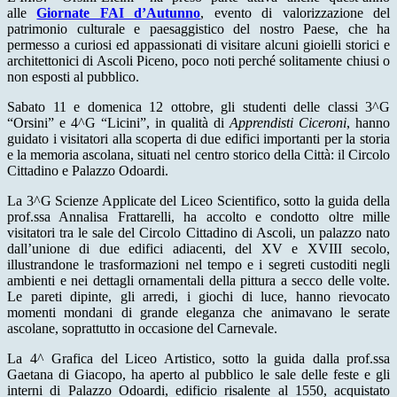
alle
Giornate FAI d’Autunno
, evento di valorizzazione del
patrimonio culturale e paesaggistico del nostro Paese, che ha
permesso a curiosi ed appassionati di visitare alcuni gioielli storici e
architettonici di Ascoli Piceno, poco noti perché solitamente chiusi o
non esposti al pubblico.
Sabato 11 e domenica 12 ottobre, gli studenti delle classi 3^G
“Orsini” e 4^G “Licini”, in qualità di
Apprendisti Ciceroni
, hanno
guidato i visitatori alla scoperta di due edifici importanti per la storia
e la memoria ascolana, situati nel centro storico della Città: il Circolo
Cittadino e Palazzo Odoardi.
La 3^G Scienze Applicate del Liceo Scientifico, sotto la guida della
prof.ssa Annalisa Frattarelli, ha accolto e condotto oltre mille
visitatori tra le sale del Circolo Cittadino di Ascoli, un palazzo nato
dall’unione di due edifici adiacenti, del XV e XVIII secolo,
illustrandone le trasformazioni nel tempo e i segreti custoditi negli
ambienti e nei dettagli ornamentali della pittura a secco delle volte.
Le pareti dipinte, gli arredi, i giochi di luce, hanno rievocato
momenti mondani di grande eleganza che animavano le serate
ascolane, soprattutto in occasione del Carnevale.
La 4^ Grafica del Liceo Artistico, sotto la guida dalla prof.ssa
Gaetana di Giacopo, ha aperto al pubblico le sale delle feste e gli
interni di Palazzo Odoardi, edificio risalente al 1550, acquistato