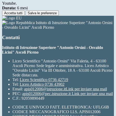
Youtube.
Durata:
6 mesi
Accetta tutti
Salva le preferenze
Istituto di Istruzione Superiore "Antonio Orsini
- Osvaldo Licini" Ascoli Piceno
Contatti
Istituto di Istruzione Superiore "Antonio Orsini - Osvaldo
Licini" Ascoli Piceno
Liceo Scientifico "Antonio Orsini" Via Faleria, 4 - 63100
Ascoli Piceno Sede legale e amministrativa. Liceo Artistico
"Osvaldo Licini" Via III Ottobre, 18 A - 63100 Ascoli Piceno
Sede distaccata.
Tel:
Liceo Scientifico 0736 42719
Tel:
Liceo Artistico 0736 43902
Email:
apis012006@istruzione.it
Link per inviare una mail
PEC:
apis012006@pec.istruzione.it
Link per inviare una mail
C.F.: 92059890449
CODICE UNIVOCO FATT. ELETTRONICA: UFLG6B
CODICE MECCANOGRAFICO I.I.S. APIS012006