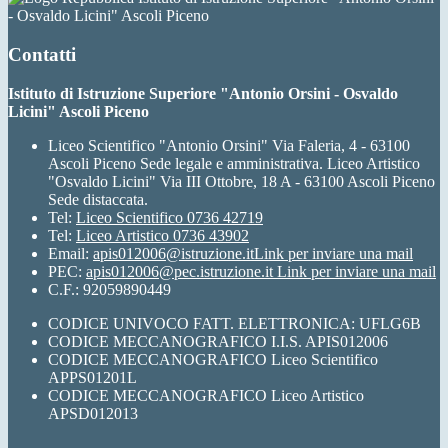
- Osvaldo Licini" Ascoli Piceno
Contatti
Istituto di Istruzione Superiore "Antonio Orsini - Osvaldo
Licini" Ascoli Piceno
Liceo Scientifico "Antonio Orsini" Via Faleria, 4 - 63100
Ascoli Piceno Sede legale e amministrativa. Liceo Artistico
"Osvaldo Licini" Via III Ottobre, 18 A - 63100 Ascoli Piceno
Sede distaccata.
Tel:
Liceo Scientifico 0736 42719
Tel:
Liceo Artistico 0736 43902
Email:
apis012006@istruzione.it
Link per inviare una mail
PEC:
apis012006@pec.istruzione.it
Link per inviare una mail
C.F.: 92059890449
CODICE UNIVOCO FATT. ELETTRONICA: UFLG6B
CODICE MECCANOGRAFICO I.I.S. APIS012006
CODICE MECCANOGRAFICO Liceo Scientifico
APPS01201L
CODICE MECCANOGRAFICO Liceo Artistico
APSD012013