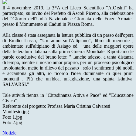
Il 4 novembre 2019, la 3*A del Liceo Scientifico "A.Orsini" ha
partecipato, su invito del Prefetto di Ascoli Piceno, alla celebrazione
del "Giorno dell'Unità Nazionale e Giornata delle Forze Armate"
presso il Monumento ai Caduti in Piazza Roma.
Alla classe è stata assegnata la lettura pubblica di un passo dell'opera
di Emilio Lussu, "Un anno sull'Altipiano", libro di memorie ,
ambientato sull'altipiano di Asiago ed una delle maggiori opere
della letteratura italiana sulla prima Guerra Mondiale. Riportiamo le
parole conclusive del brano letto: "...anche adesso, a tanta distanza
di tempo, mentre il nostro amor proprio, per un processo psicologico
involontario, mette in rilievo del passato , solo i sentimenti più nobili
e accantona gli altri, io ricordo l'idea dominante di quei primi
momenti . Più che un'idea, un'agitazione, una spinta istintiva.
SALVARSI."
Tale attività rientra in "Cittadinanza Attiva e Pace" ed "Educazione
Civica".
Referente del progetto: Prof.ssa Maria Cristina Calvaresi
Manifesto.jpg
Foto 1.jpg
Foto 2.jpg
Notizie