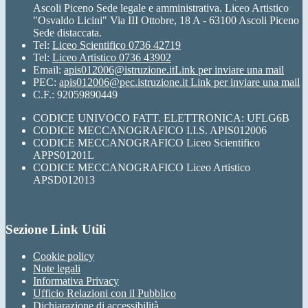
Ascoli Piceno Sede legale e amministrativa. Liceo Artistico
"Osvaldo Licini" Via III Ottobre, 18 A - 63100 Ascoli Piceno
Sede distaccata.
Tel:
Liceo Scientifico 0736 42719
Tel:
Liceo Artistico 0736 43902
Email:
apis012006@istruzione.it
Link per inviare una mail
PEC:
apis012006@pec.istruzione.it
Link per inviare una mail
C.F.: 92059890449
CODICE UNIVOCO FATT. ELETTRONICA: UFLG6B
CODICE MECCANOGRAFICO I.I.S. APIS012006
CODICE MECCANOGRAFICO Liceo Scientifico
APPS01201L
CODICE MECCANOGRAFICO Liceo Artistico
APSD012013
Sezione Link Utili
Cookie policy
Note legali
Informativa Privacy
Ufficio Relazioni con il Pubblico
Dichiarazione di accessibilità