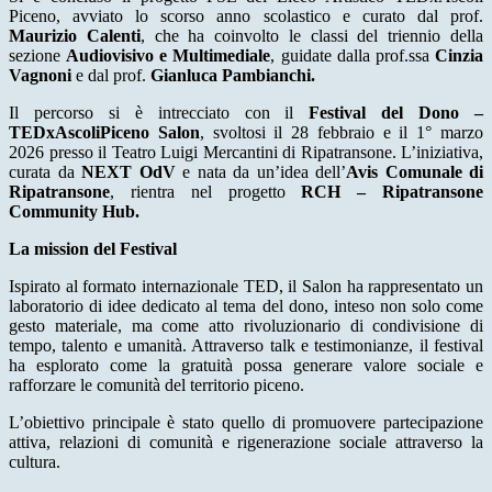
Piceno, avviato lo scorso anno scolastico e curato dal prof.
Maurizio Calenti
, che ha coinvolto le classi del triennio della
sezione
Audiovisivo e Multimediale
, guidate dalla prof.ssa
Cinzia
Vagnoni
e dal prof.
Gianluca Pambianchi.
Il percorso si è intrecciato con il
Festival del Dono –
TEDxAscoliPiceno Salon
, svoltosi il 28 febbraio e il 1° marzo
2026 presso il Teatro Luigi Mercantini di Ripatransone. L’iniziativa,
curata da
NEXT OdV
e nata da un’idea dell’
Avis Comunale di
Ripatransone
, rientra nel progetto
RCH – Ripatransone
Community Hub.
La mission del Festival
Ispirato al formato internazionale TED, il Salon ha rappresentato un
laboratorio di idee dedicato al tema del dono, inteso non solo come
gesto materiale, ma come atto rivoluzionario di condivisione di
tempo, talento e umanità. Attraverso talk e testimonianze, il festival
ha esplorato come la gratuità possa generare valore sociale e
rafforzare le comunità del territorio piceno.
L’obiettivo principale è stato quello di promuovere partecipazione
attiva, relazioni di comunità e rigenerazione sociale attraverso la
cultura.