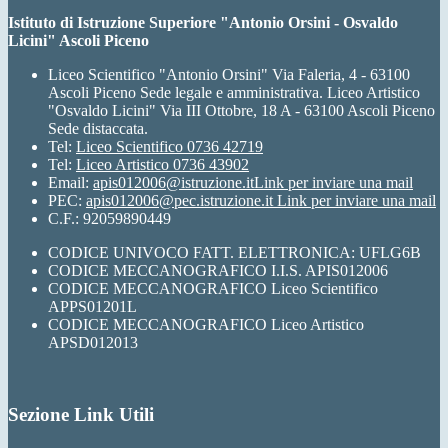
Istituto di Istruzione Superiore "Antonio Orsini - Osvaldo
Licini" Ascoli Piceno
Liceo Scientifico "Antonio Orsini" Via Faleria, 4 - 63100
Ascoli Piceno Sede legale e amministrativa. Liceo Artistico
"Osvaldo Licini" Via III Ottobre, 18 A - 63100 Ascoli Piceno
Sede distaccata.
Tel:
Liceo Scientifico 0736 42719
Tel:
Liceo Artistico 0736 43902
Email:
apis012006@istruzione.it
Link per inviare una mail
PEC:
apis012006@pec.istruzione.it
Link per inviare una mail
C.F.: 92059890449
CODICE UNIVOCO FATT. ELETTRONICA: UFLG6B
CODICE MECCANOGRAFICO I.I.S. APIS012006
CODICE MECCANOGRAFICO Liceo Scientifico
APPS01201L
CODICE MECCANOGRAFICO Liceo Artistico
APSD012013
Sezione Link Utili