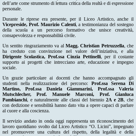
dell’arte come strumento di lettura critica della realtà e di espressione
personale.
Durante le riprese era presente, per il Liceo Artistico, anche il
Vicepreside, Prof. Maurizio Calenti
, a testimonianza del sostegno
della scuola a un percorso formativo che unisce creatività,
consapevolezza e responsabilità civile.
Un sentito ringraziamento va al
Magg. Christian Petruzzella
, che
ha creduto con convinzione nel valore dell’iniziativa, e alla
Dirigente Scolastica, Prof.ssa Cinzia Pettinelli
, per il costante
supporto ai progetti che intrecciano arte, educazione e impegno
sociale.
Un grazie particolare ai docenti che hanno accompagnato gli
studenti nella realizzazione del percorso:
Prof.ssa Serena Di
Martino, Prof.ssa Daniela Giammarini, Prof.ssa Valeria
Mutschlecher, Prof. Manuele Marconi, Prof. Gianluca
Pambianchi
, e naturalmente alle classi del biennio
2A e 2B
, che
con dedizione e sensibilità hanno dato vita a opere capaci di parlare
al cuore e alla coscienza.
Il servizio andato in onda oggi rappresenta un riconoscimento del
lavoro quotidiano svolto dal Liceo Artistico “O. Licini”, impegnato
nel promuovere una cultura del rispetto, della legalità e della