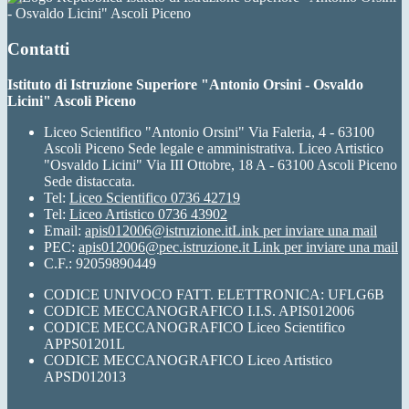
- Osvaldo Licini" Ascoli Piceno
Contatti
Istituto di Istruzione Superiore "Antonio Orsini - Osvaldo
Licini" Ascoli Piceno
Liceo Scientifico "Antonio Orsini" Via Faleria, 4 - 63100
Ascoli Piceno Sede legale e amministrativa. Liceo Artistico
"Osvaldo Licini" Via III Ottobre, 18 A - 63100 Ascoli Piceno
Sede distaccata.
Tel:
Liceo Scientifico 0736 42719
Tel:
Liceo Artistico 0736 43902
Email:
apis012006@istruzione.it
Link per inviare una mail
PEC:
apis012006@pec.istruzione.it
Link per inviare una mail
C.F.: 92059890449
CODICE UNIVOCO FATT. ELETTRONICA: UFLG6B
CODICE MECCANOGRAFICO I.I.S. APIS012006
CODICE MECCANOGRAFICO Liceo Scientifico
APPS01201L
CODICE MECCANOGRAFICO Liceo Artistico
APSD012013