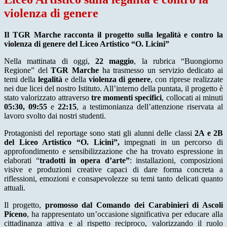
violenza di genere
Il TGR Marche racconta il progetto sulla legalità e contro la
violenza di genere del Liceo Artistico “O. Licini”
Nella mattinata di oggi,
22 maggio
, la rubrica “Buongiorno
Regione” del
TGR Marche
ha trasmesso un servizio dedicato ai
temi della
legalità
e della
violenza di genere
, con riprese realizzate
nei due licei del nostro Istituto. All’interno della puntata, il progetto è
stato valorizzato attraverso
tre momenti specifici
, collocati ai minuti
05:30, 09:55
e
22:15
, a testimonianza dell’attenzione riservata al
lavoro svolto dai nostri studenti.
Protagonisti del reportage sono stati gli alunni delle classi
2A e 2B
del Liceo Artistico “O. Licini”,
impegnati in un percorso di
approfondimento e sensibilizzazione che ha trovato espressione in
elaborati “
tradotti in opera d’arte”
: installazioni, composizioni
visive e produzioni creative capaci di dare forma concreta a
riflessioni, emozioni e consapevolezze su temi tanto delicati quanto
attuali.
Il progetto,
promosso dal Comando dei Carabinieri di Ascoli
Piceno
, ha rappresentato un’occasione significativa per educare alla
cittadinanza attiva e al rispetto reciproco, valorizzando il ruolo