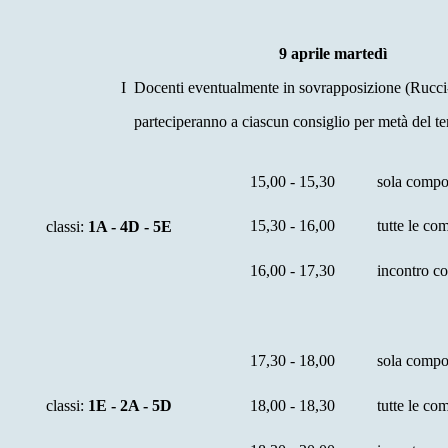
9 aprile martedì
I Docenti eventualmente in sovrapposizione (Rucci
parteciperanno a ciascun consiglio per metà del t
15,00 - 15,30
sola compo
15,30 - 16,00
tutte le co
classi:
1A - 4D - 5E
16,00 - 17,30
incontro co
17,30 - 18,00
sola compo
classi:
1E - 2A - 5D
18,00 - 18,30
tutte le co