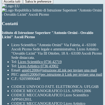
Accetta tutti
Salva le preferenze
Istituto di Istruzione Superiore "Antonio Orsini
- Osvaldo Licini" Ascoli Piceno
Contatti
Istituto di Istruzione Superiore "Antonio Orsini - Osvaldo
Licini" Ascoli Piceno
Liceo Scientifico "Antonio Orsini" Via Faleria, 4 - 63100
Ascoli Piceno Sede legale e amministrativa. Liceo Artistico
"Osvaldo Licini" Via III Ottobre, 18 A - 63100 Ascoli Piceno
Sede distaccata.
Tel:
Liceo Scientifico 0736 42719
Tel:
Liceo Artistico 0736 43902
Email:
apis012006@istruzione.it
Link per inviare una mail
PEC:
apis012006@pec.istruzione.it
Link per inviare una mail
C.F.: 92059890449
CODICE UNIVOCO FATT. ELETTRONICA: UFLG6B
CODICE MECCANOGRAFICO I.I.S. APIS012006
CODICE MECCANOGRAFICO Liceo Scientifico
APPS01201L
CODICE MECCANOGRAFICO Liceo Artistico