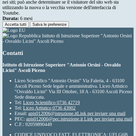
nei siti; può anche determinare se il visitatore del sito web sta
utilizzando la nuova o la vecchia versione dell'interfaccia di
Youtube.
Durata:
6 mesi
Accetta tutti
Salva le preferenze
Istituto di Istruzione Superiore "Antonio Orsini
- Osvaldo Licini" Ascoli Piceno
Contatti
Istituto di Istruzione Superiore "Antonio Orsini - Osvaldo
Licini" Ascoli Piceno
Liceo Scientifico "Antonio Orsini" Via Faleria, 4 - 63100
Ascoli Piceno Sede legale e amministrativa. Liceo Artistico
"Osvaldo Licini" Via III Ottobre, 18 A - 63100 Ascoli Piceno
Sede distaccata.
Tel:
Liceo Scientifico 0736 42719
Tel:
Liceo Artistico 0736 43902
Email:
apis012006@istruzione.it
Link per inviare una mail
PEC:
apis012006@pec.istruzione.it
Link per inviare una mail
C.F.: 92059890449
CODICE UNIVOCO FATT. ELETTRONICA: UFLG6B