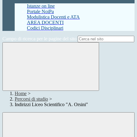
Istanze on line
Portale NoiPa
Modulistica Docenti e ATA
AREA DOCENTI
Codici Disciplinari
Campo di ricerca per le pagine del sito
Home
>
Percorsi di studio
>
Indirizzi Liceo Scientifico "A. Orsini"