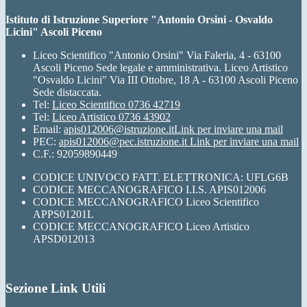
Istituto di Istruzione Superiore "Antonio Orsini - Osvaldo
Licini" Ascoli Piceno
Liceo Scientifico "Antonio Orsini" Via Faleria, 4 - 63100
Ascoli Piceno Sede legale e amministrativa. Liceo Artistico
"Osvaldo Licini" Via III Ottobre, 18 A - 63100 Ascoli Piceno
Sede distaccata.
Tel:
Liceo Scientifico 0736 42719
Tel:
Liceo Artistico 0736 43902
Email:
apis012006@istruzione.it
Link per inviare una mail
PEC:
apis012006@pec.istruzione.it
Link per inviare una mail
C.F.: 92059890449
CODICE UNIVOCO FATT. ELETTRONICA: UFLG6B
CODICE MECCANOGRAFICO I.I.S. APIS012006
CODICE MECCANOGRAFICO Liceo Scientifico
APPS01201L
CODICE MECCANOGRAFICO Liceo Artistico
APSD012013
Sezione Link Utili