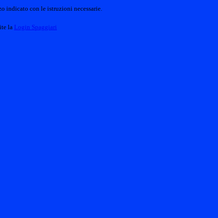
o indicato con le istruzioni necessarie.
ite la
Login Spaggiari