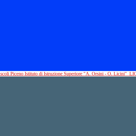
Istituto di Istruzione Superiore "A. Orsini - O. Licini"
LI