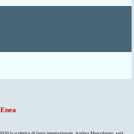
i Enea
 2020 la scrittrice di fama internazionale, Andrea Marcolongo, sarà